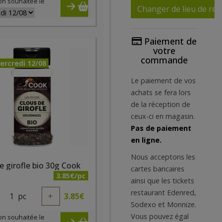
on souhaitée le
Changer de lieu de réc
Paiement de
votre
commande
ercredi 12/08
Le paiement de vos
achats se fera lors
de la réception de
ceux-ci en magasin.
Pas de paiement
en ligne.
Nous acceptons les
e girofle bio 30g Cook
cartes bancaires
3.85€/pc
ainsi que les tickets
restaurant Edenred,
1
pc
+
3.85
€
Sodexo et Monnize.
Vous pouvez égal
on souhaitée le