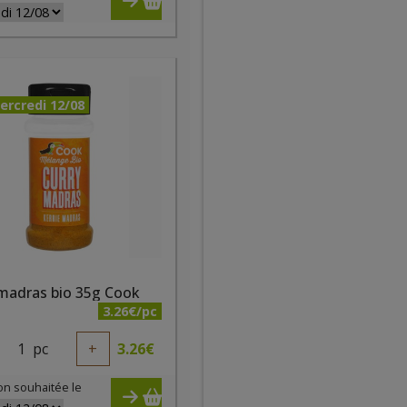
ercredi 12/08
 madras bio 35g Cook
3.26€/pc
1
pc
+
3.26
€
on souhaitée le