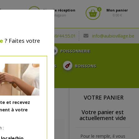
0
fiez-vous
Lieu de réception
Mon panier
Magasin
0.00 €
(0032) 069/44.55.01
info@aubiovillage.be
le
? Faites votre
CHARCUTERIE
POISSONNERIE
TOSE, ...
SURGELÉS
BOISSONS
CADEAUX
VOTRE PANIER
ite et recevez
ent à votre
Votre panier est
actuellement vide
 :
Pour le remplir, il vous
 locale/bio