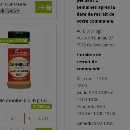
pendant 2
on souhaitée le
semaines après la
date de retrait de
votre commande.
Au Bio Village
Rue de Tournai, 97
ercredi 12/08
7972 Quevaucamps
Horaires de
retrait de
commande :
Mercredi : 14:00-
18:00
Jeudi : 9:30-12:30 et
14:00-18:00
Cannelle moulue bio 35g Cook
2.73€/pc
Vendredi : 9:00-
12:30 et 14:00-19:00
1
pc
+
2.73
€
Samedi : 9:00-13:00