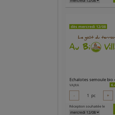
dès mercredi 12/08
Echalotes semoule bio 
6.
VAJRA
-
1
pc
+
Réception souhaitée le