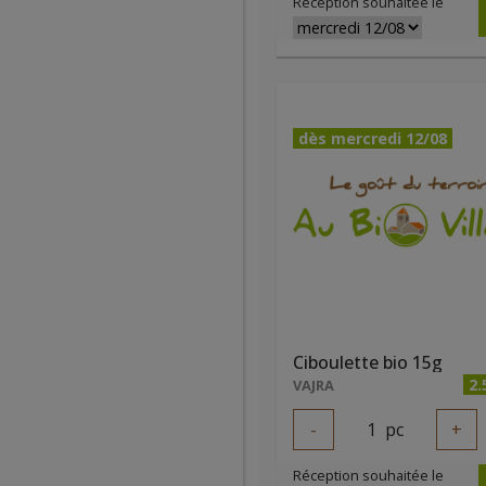
Réception souhaitée le
dès mercredi 12/08
Ciboulette bio 15g
2.
VAJRA
-
1
pc
+
Réception souhaitée le