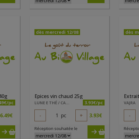
dès mercredi 12/08
dès m
40g
Epices vin chaud 25g
Extrai
49€/pc
3.93€/pc
LUNE E THÉ / CALON LUCIE
VAJRA
6.49
€
-
1
pc
+
3.93
€
-
Réception souhaitée le
Récepti