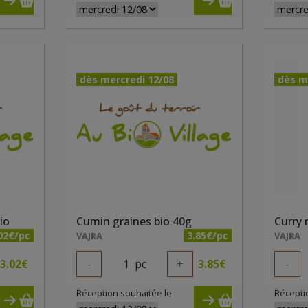
dès mercredi 12/08
dès m
io
Cumin graines bio 40g
Curry
02€/pc
3.85€/pc
VAJRA
VAJRA
3.02
€
-
1
pc
+
3.85
€
-
Réception souhaitée le
Récepti