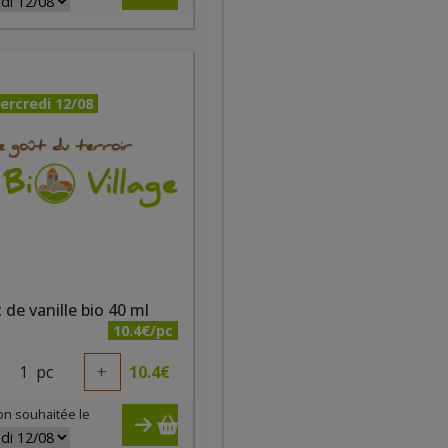
ercredi 12/08
t de vanille bio 40 ml
10.4€/pc
1
pc
+
10.4
€
on souhaitée le