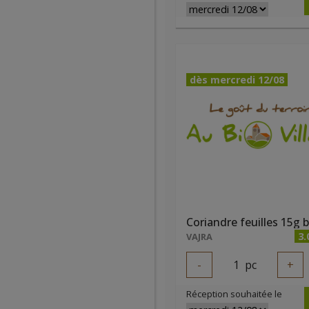
dès mercredi 12/08
Coriandre feuilles 15g b
3.
VAJRA
-
1
pc
+
Réception souhaitée le