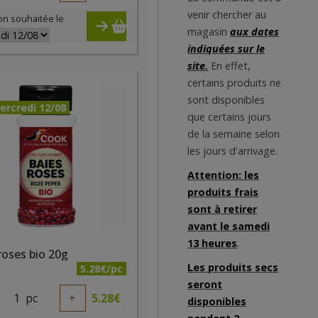
venir chercher au
on souhaitée le
magasin
aux dates
indiquées sur le
site.
En effet,
certains produits ne
sont disponibles
ercredi 12/08
que certains jours
de la semaine selon
les jours d'arrivage.
Attention: les
produits frais
sont à retirer
avant le samedi
13 heures
.
roses bio 20g
Les produits secs
5.28€/pc
seront
1
pc
+
5.28
€
disponibles