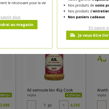
ent le nécessaire pour la vie
Nos produits de
soins p
Nos produits d'
entretie
 savoir plus
Nos paniers cadeaux
endrai au magasin
En savoir p
Je veux être liv
dès mercredi 12/08
dès m
Ail semoule bio 45g Cook
Aneth 
08€/pc
4.25€/pc
VAJRA
VAJRA
3.08
€
-
1
pc
+
4.25
€
-