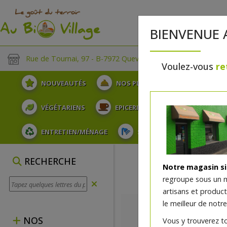
BIENVENUE 
Rue de Tournai, 97 - B-7972 Quevaucamps
Voulez-vous
re
NOUVEAUTÉS
NOS PLATEAUX
FRUITS
VÉGÉTARIENS
EPICERIE
PLATS TRAITEUR
ENTRETIEN/MÉNAGE
SOINS ET HYGIÈNE DU COR
EPICES
RECHERCHE
Notre magasin s
regroupe sous un 
artisans et produc
le meilleur de notre
NOS
Vous y trouverez t