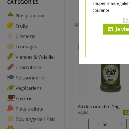
CATEGORIES
souper mais égalem
courante.
Nos plateaux
En
Epicerie
>
Epices
Fruits
Je vi
Crèmerie
Fromages
dès mercredi 12/08
Viandes & Volailles
Charcuterie
Poissonnerie
Végétariens
Epicerie
Ail des ours bio 16g
Plats traiteur
3.
VAJRA
Boulangerie / Pâtisserie
-
1
pc
+