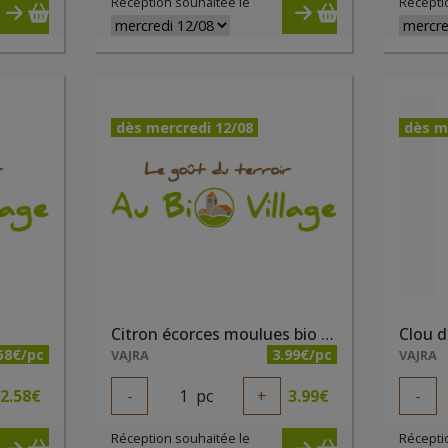
Réception souhaitée le
Récepti
dès mercredi 12/08
dès m
Citron écorces moulues bio 32g
Clou d
58€/pc
3.99€/pc
VAJRA
VAJRA
2.58
€
-
1
pc
+
3.99
€
-
Réception souhaitée le
Récepti