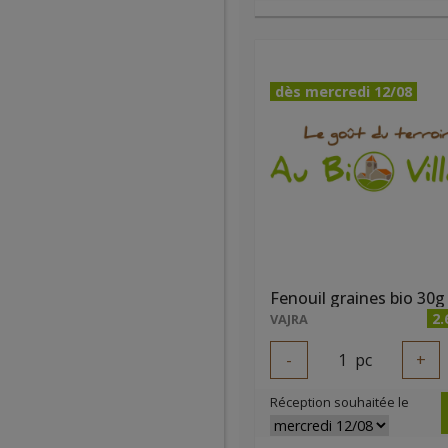
dès mercredi 12/08
Fenouil graines bio 30g
2.
VAJRA
-
1
pc
+
Réception souhaitée le