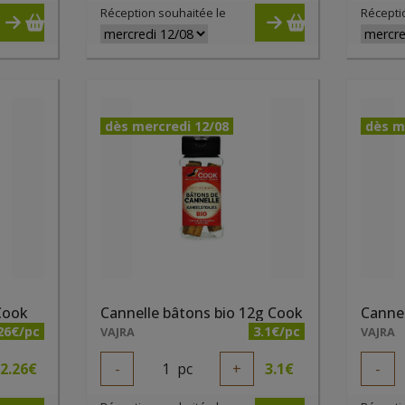
Réception souhaitée le
Récepti
dès mercredi 12/08
dès m
 Cook
Cannelle bâtons bio 12g Cook
26€/pc
3.1€/pc
VAJRA
VAJRA
2.26
€
-
1
pc
+
3.1
€
-