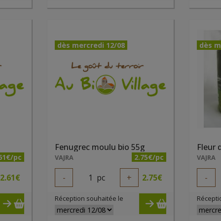
dès mercredi 12/08
dès m
Fenugrec moulu bio 55g
Fleur 
61€/pc
2.75€/pc
VAJRA
VAJRA
2.61
€
-
1
pc
+
2.75
€
-
Réception souhaitée le
Récepti