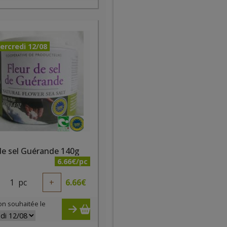
ercredi 12/08
de sel Guérande 140g
6.66€/pc
1
pc
+
6.66
€
on souhaitée le