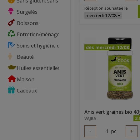
Sans gluten, sans lactose, ...
Réception souhaitée le
Surgelés
Boissons
Entretien/ménage
Soins et hygiène du corps
dès mercredi 12/08
Beauté
Huiles essentielles
Maison
Cadeaux
Anis vert graines bio 40
2.
VAJRA
-
1
pc
+