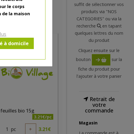
suffit de sélectionner vos
our le corps
produits via "NOS
n de la maison
CATEGORIES" ou via la
recherche
en tapant
quelques lettres du nom
lus
du produit
ré à domicile
ercredi 12/08
Cliquez ensuite sur le
bouton
sur la
fiche du produit pour
l'ajouter à votre panier
Retrait de
votre
commande
feuilles bio 15g
3.21€/pc
Magasin
1
pc
+
3.21
€
La commande est à