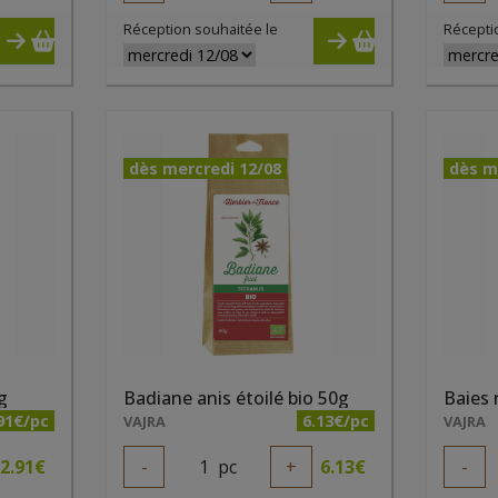
Réception souhaitée le
Récepti
dès mercredi 12/08
dès m
g
Badiane anis étoilé bio 50g
Baies 
91€/pc
6.13€/pc
VAJRA
VAJRA
2.91
€
-
1
pc
+
6.13
€
-