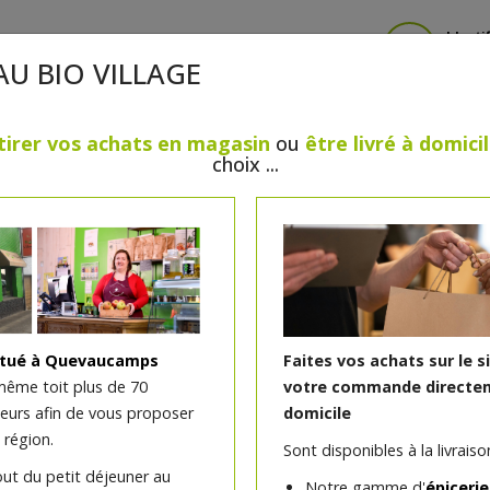
Identi
AU BIO VILLAGE
tirer vos achats en magasin
ou
être livré à domici
choix ...
CRÈMERIE
FROMAGES
VIANDES & VOLAILLES
BOULANGERIE / PÂTISSERIE
SANS GLUTEN, SANS LAC
PS
BEAUTÉ
HUILES ESSENTIELLES
MAISON
itué à Quevaucamps
Faites vos achats sur le s
même toit plus de 70
votre commande directem
teurs afin de vous proposer
domicile
 région.
Sont disponibles à la livraison
out du petit déjeuner au
Notre gamme d'
épicerie