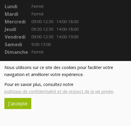
Lundi
Fermé
Mardi
Fermé
Mercredi
09:00-12:30
14:00-18:00
Jeudi
09:30-12:30
14:00-18:00
Vendredi
09:00-12:30
14:00-19:00
Samedi
9:00-13:00
Dimanche
Fermé
Nous utilisons sur ce site des cookies pour faciliter votre
navigation et améliorer votre expérience.
Pour en savoir plus, consultez notre
politique de confidentialité et de respect de la vie privée
.
J'accepte
Réalisé avec
par
MonSiteAMoi