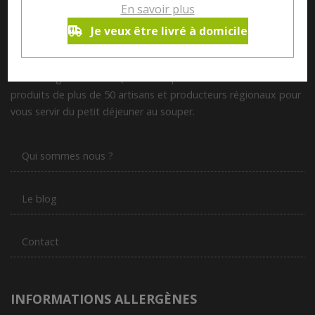
En savoir plus
Je veux être livré à domicile
Notre magasin situé à Quevaucamps réunit sous son toit les
produits de plus de 50 artisans et producteurs régionaux pour
vous servir du petit déjeuner au souper.
Qui sommes nous ?
Le blog
Contact
INFORMATIONS ALLERGÈNES