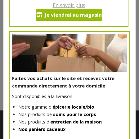
En savoir plus
Tarte pommes macaron 6
Je viendrai au magasin
personnes
10.35€/pc
Produit indisponible actuellement
Faites vos achats sur le site et recevez votre
DANS LA MÊME CATÉGORIE ...
commande directement à votre domicile
Sont disponibles à la livraison :
Notre gamme d'
épicerie locale/bio
Nos produits de
soins pour le corps
Nos produits d'
entretien de la maison
Nos paniers cadeaux