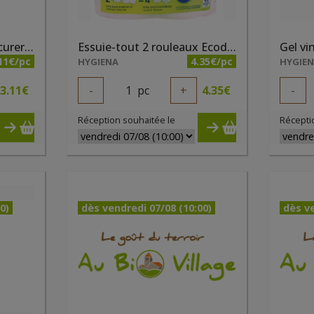
Eponges végétales à récurer x 2 Ecodoo
Essuie-tout 2 rouleaux Ecodoo
11€/pc
4.35€/pc
HYGIENA
HYGIE
3.11
€
-
1
pc
+
4.35
€
-
Réception souhaitée le
Récepti
0)
dès vendredi 07/08 (10:00)
dès ve