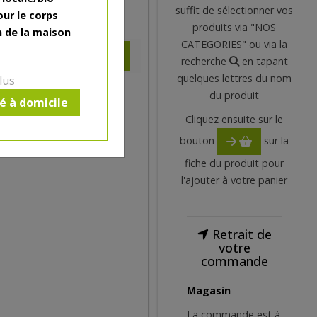
suffit de sélectionner vos
our le corps
3.36
€
produits via "NOS
n de la maison
CATEGORIES" ou via la
recherche
en tapant
quelques lettres du nom
lus
du produit
ré à domicile
Cliquez ensuite sur le
bouton
sur la
fiche du produit pour
l'ajouter à votre panier
Retrait de
votre
commande
Magasin
La commande est à