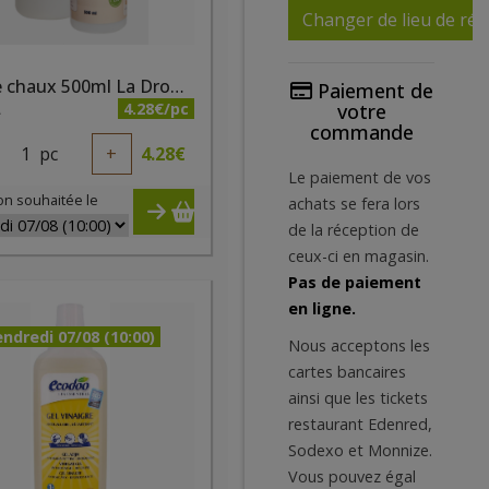
Changer de lieu de réc
Eau de chaux 500ml La Droguerie Ecologique
Paiement de
4.28€/pc
votre
A
commande
1
pc
+
4.28
€
Le paiement de vos
on souhaitée le
achats se fera lors
de la réception de
ceux-ci en magasin.
Pas de paiement
en ligne.
ndredi 07/08 (10:00)
Nous acceptons les
cartes bancaires
ainsi que les tickets
restaurant Edenred,
Sodexo et Monnize.
Vous pouvez égal