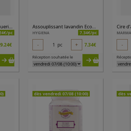
Acide Citrique 1kg Droguerie Ecologique
Assouplissant lavandin Ecodoo 1 litre
24€/pc
7.34€/pc
HYGIENA
MARM
9.24
€
-
1
pc
+
7.34
€
-
Réception souhaitée le
Récepti
0)
dès vendredi 07/08 (10:00)
dès ve