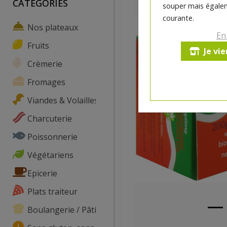
CATEGORIES
souper mais égalem
courante.
Nos plateaux
En
Fruits
Je vi
Crèmerie
Fromages
Viandes & Volailles
Charcuterie
Poissonnerie
Végétariens
Epicerie
Plats traiteur
Boulangerie / Pâtisserie