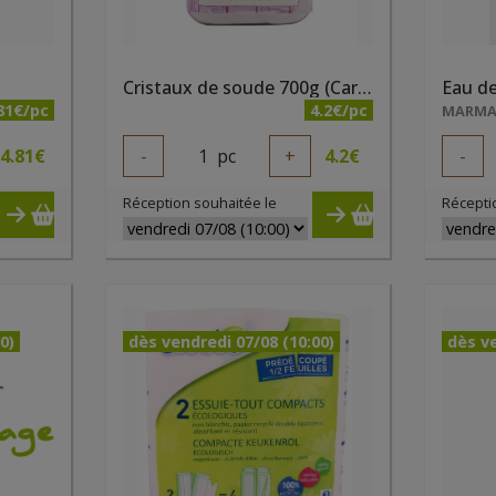
Cristaux de soude 700g (Carbonate de sodium)
81€/pc
4.2€/pc
MARM
4.81
€
-
1
pc
+
4.2
€
-
Réception souhaitée le
Récepti
0)
dès vendredi 07/08 (10:00)
dès ve