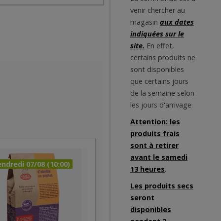
venir chercher au
magasin
aux dates
indiquées sur le
site.
En effet,
certains produits ne
sont disponibles
que certains jours
de la semaine selon
les jours d'arrivage.
Attention: les
produits frais
sont à retirer
avant le samedi
ndredi 07/08 (10:00)
13 heures
.
Les produits secs
seront
disponibles