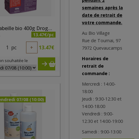
pendant 2
semaines après la
date de retrait de
votre commande.
Cire d’abeille bio 400g Droguerie Ecologique
Au Bio Village
13.47€/pc
A
Rue de Tournai, 97
1
pc
+
13.47
€
7972 Quevaucamps
Horaires de
on souhaitée le
retrait de
commande :
Mercredi : 14:00-
18:00
Jeudi : 9:30-12:30 et
ndredi 07/08 (10:00)
14:00-18:00
Vendredi : 9:00-
12:30 et 14:00-19:00
Samedi : 9:00-13:00