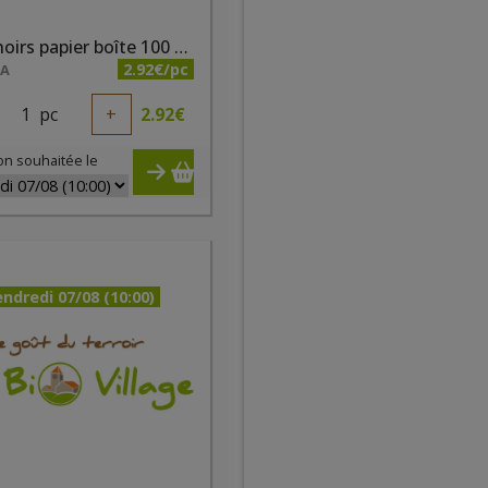
Mouchoirs papier boîte 100 pc Ecodoo
2.92€/pc
NA
1
pc
+
2.92
€
on souhaitée le
ndredi 07/08 (10:00)