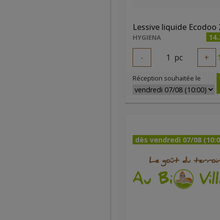
14.
HYGIENA
-
1
pc
+
Réception souhaitée le
dès vendredi 07/08 (10:0