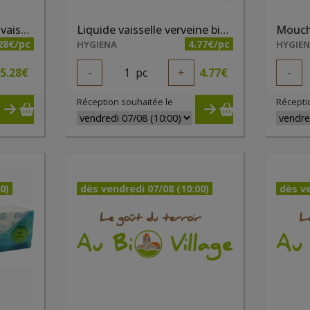
Liquide de rinçage lave-vaiselle 500 ml Ecodoo
Liquide vaisselle verveine bio 1l Ecodoo
28€/pc
4.77€/pc
HYGIENA
HYGIE
5.28
€
-
1
pc
+
4.77
€
-
Réception souhaitée le
Récepti
0)
dès vendredi 07/08 (10:00)
dès ve