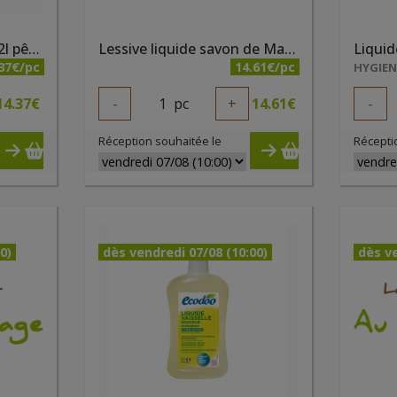
Lessive liquide Ecodoo 2l pêche
Lessive liquide savon de Marseille 3 litres La Fourmi Verte
37€/pc
14.61€/pc
HYGIE
14.37
€
-
1
pc
+
14.61
€
-
Réception souhaitée le
Récepti
0)
dès vendredi 07/08 (10:00)
dès ve