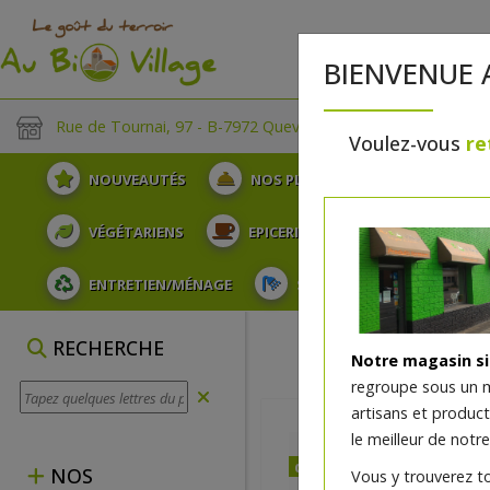
BIENVENUE 
Rue de Tournai, 97 - B-7972 Quevaucamps
Voulez-vous
re
NOUVEAUTÉS
NOS PLATEAUX
FRUITS
VÉGÉTARIENS
EPICERIE
PLATS TRAITEUR
ENTRETIEN/MÉNAGE
SOINS ET HYGIÈNE DU COR
RECHERCHE
Notre magasin s
regroupe sous un 
artisans et produc
le meilleur de notre
dès vendredi 07/08 (10:00
NOS
Vous y trouverez t