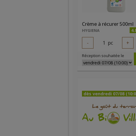
Crème à récurer 500ml
4.
HYGIENA
-
1
pc
+
Réception souhaitée le
dès vendredi 07/08 (10:0