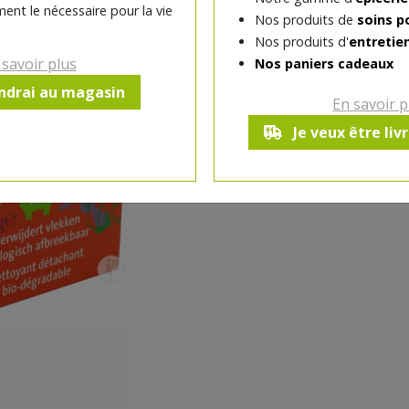
ent le nécessaire pour la vie
Nos produits de
soins p
-
1
pc
+
Nos produits d'
entretie
Réception souhaitée le
 savoir plus
Nos paniers cadeaux
endrai au magasin
En savoir p
Je veux être liv