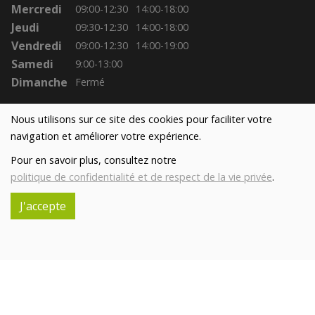
Mercredi
09:00-12:30
14:00-18:00
Jeudi
09:30-12:30
14:00-18:00
Vendredi
09:00-12:30
14:00-19:00
Samedi
9:00-13:00
Dimanche
Fermé
Nous utilisons sur ce site des cookies pour faciliter votre
navigation et améliorer votre expérience.
Pour en savoir plus, consultez notre
politique de confidentialité et de respect de la vie privée
.
J'accepte
Réalisé avec
par
MonSiteAMoi