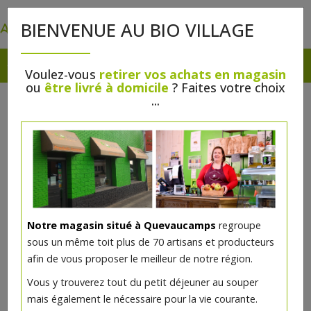
0
BIENVENUE AU BIO VILLAGE
Voulez-vous
retirer vos achats en magasin
ou
être livré à domicile
? Faites votre choix
...
Notre magasin situé à Quevaucamps
regroupe
sous un même toit plus de 70 artisans et producteurs
afin de vous proposer le meilleur de notre région.
Couque briochée aux raisins
Vous y trouverez tout du petit déjeuner au souper
190g
mais également le nécessaire pour la vie courante.