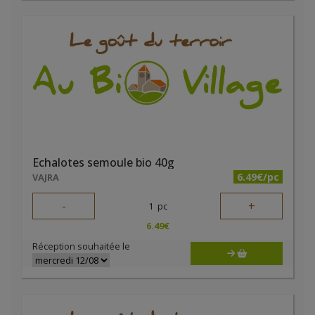
Echalotes semoule bio 40g
6.49€/pc
VAJRA
-
+
1
pc
6.49
€
Réception souhaitée le