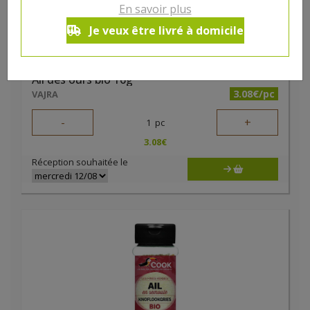
En savoir plus
Je veux être livré à domicile
Ail des ours bio 16g
3.08€/pc
VAJRA
-
+
1
pc
3.08
€
Réception souhaitée le