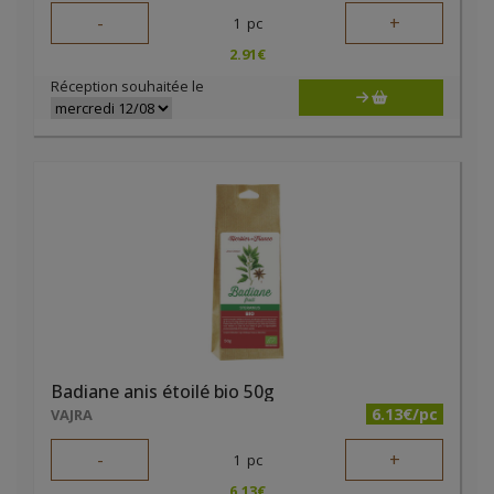
-
+
1
pc
2.91
€
Réception souhaitée le
Badiane anis étoilé bio 50g
6.13€/pc
VAJRA
-
+
1
pc
6.13
€