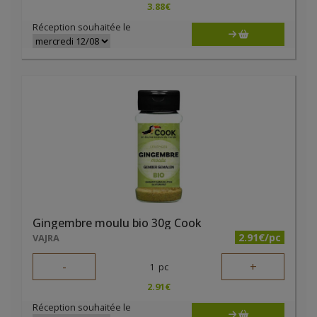
3.88
€
Réception souhaitée le
Gingembre moulu bio 30g Cook
2.91€/pc
VAJRA
-
+
1
pc
2.91
€
Réception souhaitée le