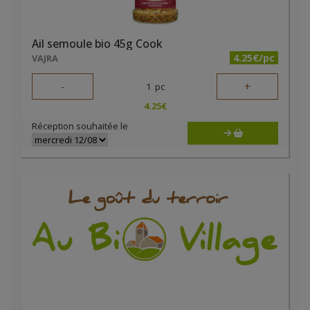
Ail semoule bio 45g Cook
4.25€/pc
VAJRA
-
+
1
pc
4.25
€
Réception souhaitée le