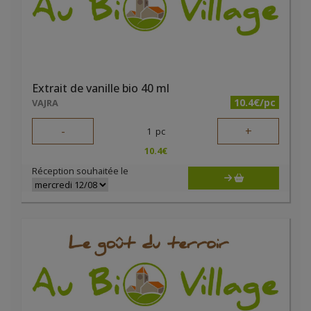
Extrait de vanille bio 40 ml
10.4€/pc
VAJRA
-
+
1
pc
10.4
€
Réception souhaitée le