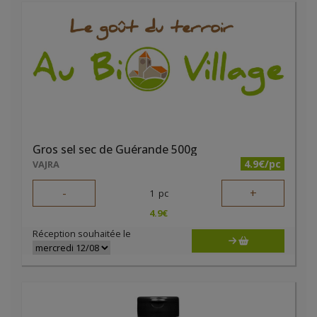
Gros sel sec de Guérande 500g
4.9€/pc
VAJRA
-
+
1
pc
4.9
€
Réception souhaitée le