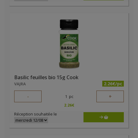
Basilic feuilles bio 15g Cook
2.26€/pc
VAJRA
-
+
1
pc
2.26
€
Réception souhaitée le