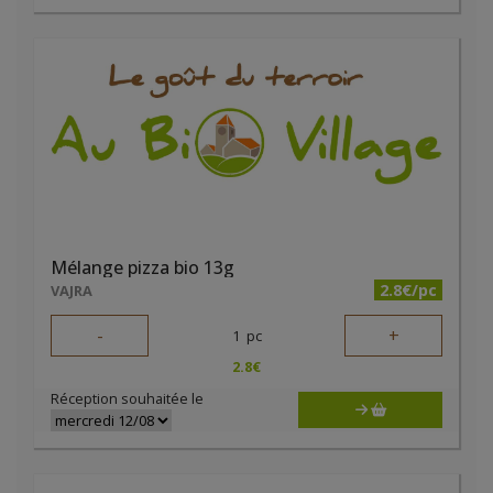
Mélange pizza bio 13g
2.8€/pc
VAJRA
-
+
1
pc
2.8
€
Réception souhaitée le