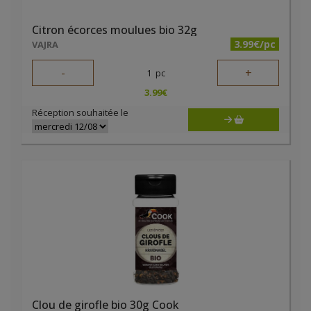
Citron écorces moulues bio 32g
3.99€/pc
VAJRA
-
+
1
pc
3.99
€
Réception souhaitée le
Clou de girofle bio 30g Cook