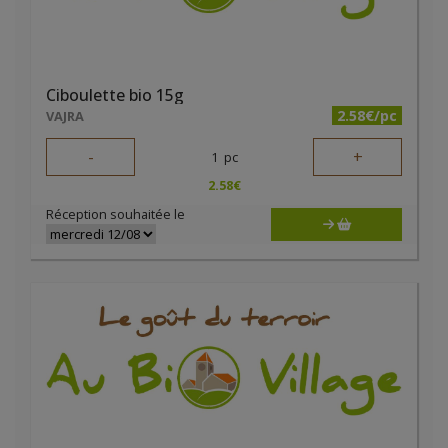
Ciboulette bio 15g
2.58€/pc
VAJRA
-
+
1
pc
2.58
€
Réception souhaitée le