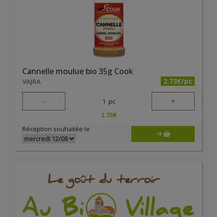
Cannelle moulue bio 35g Cook
2.73€/pc
VAJRA
-
+
1
pc
2.73
€
Réception souhaitée le