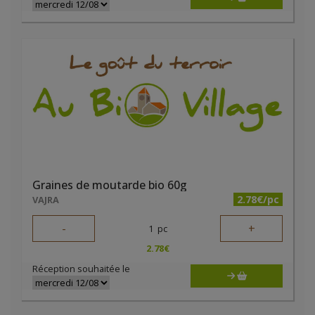
Graines de moutarde bio 60g
2.78€/pc
VAJRA
-
+
1
pc
2.78
€
Réception souhaitée le