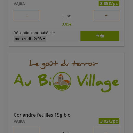
3.85€/pc
VAJRA
-
+
1
pc
3.85
€
Réception souhaitée le
Coriandre feuilles 15g bio
3.02€/pc
VAJRA