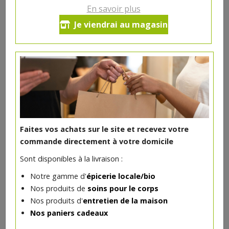
En savoir plus
Sel fin de Guérande 500g
Je viendrai au magasin
3.94€/pc
-
+
1
pc
3.94
€
Réception souhaitée le
Faites vos achats sur le site et recevez votre
commande directement à votre domicile
DANS LA MÊME CATÉGORIE ...
Sont disponibles à la livraison :
Notre gamme d'
épicerie locale/bio
Nos produits de
soins pour le corps
Nos produits d'
entretien de la maison
Nos paniers cadeaux