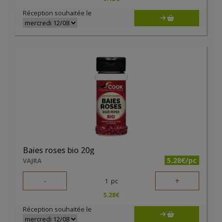
Réception souhaitée le
Baies roses bio 20g
5.28€/pc
VAJRA
-
+
1
pc
5.28
€
Réception souhaitée le