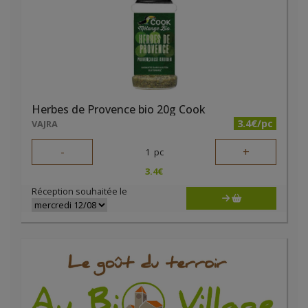
Herbes de Provence bio 20g Cook
3.4€/pc
VAJRA
-
+
1
pc
3.4
€
Réception souhaitée le