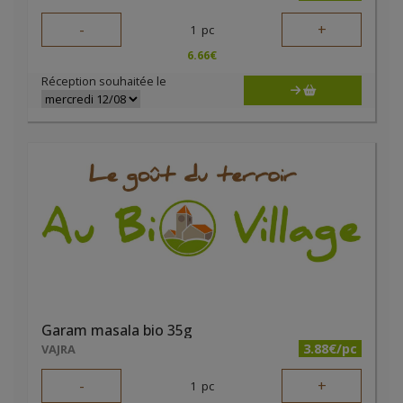
-
+
1
pc
6.66
€
Réception souhaitée le
Garam masala bio 35g
3.88€/pc
VAJRA
-
+
1
pc