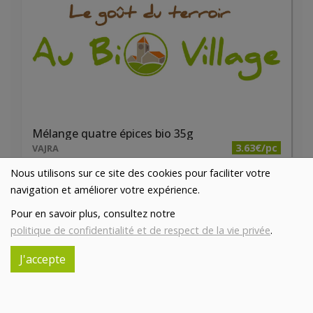
Mélange quatre épices bio 35g
3.63€/pc
VAJRA
Nous utilisons sur ce site des cookies pour faciliter votre
-
+
1
pc
navigation et améliorer votre expérience.
3.63
€
Pour en savoir plus, consultez notre
Réception souhaitée le
politique de confidentialité et de respect de la vie privée
.
J'accepte