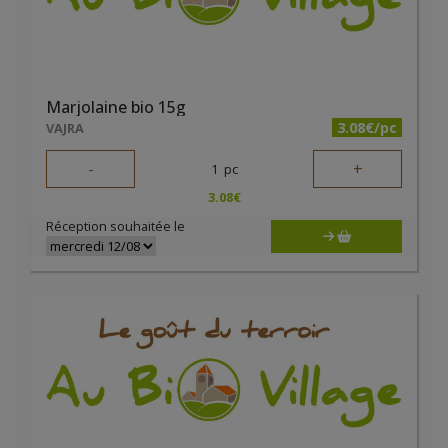
Marjolaine bio 15g
3.08€/pc
VAJRA
-
+
1
pc
3.08
€
Réception souhaitée le