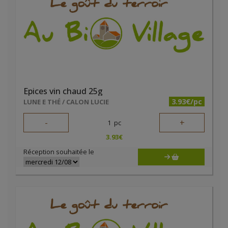
Epices vin chaud 25g
3.93€/pc
LUNE E THÉ / CALON LUCIE
-
+
1
pc
3.93
€
Réception souhaitée le