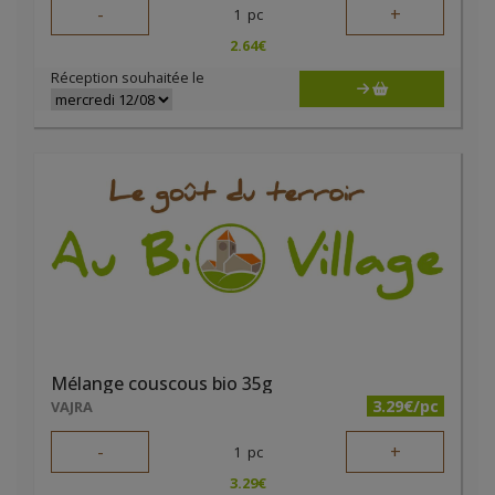
-
+
1
pc
2.64
€
Réception souhaitée le
Mélange couscous bio 35g
3.29€/pc
VAJRA
-
+
1
pc
3.29
€