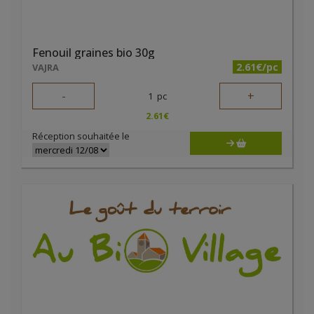
Fenouil graines bio 30g
2.61€/pc
VAJRA
-
+
1
pc
2.61
€
Réception souhaitée le