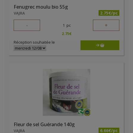
Fenugrec moulu bio 55g
2.75€/pc
VAJRA
-
+
1
pc
2.75
€
Réception souhaitée le
Fleur de sel Guérande 140g
6.66€/pc
VAJRA