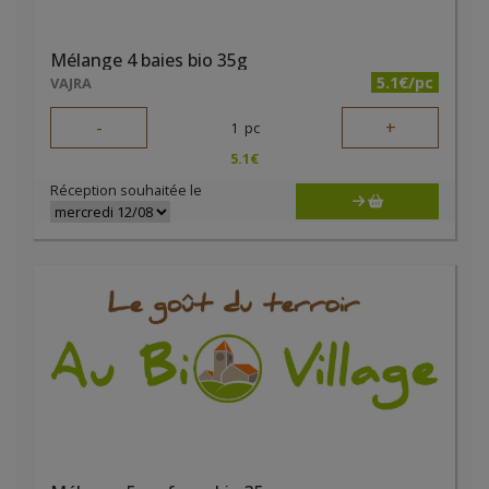
Mélange 4 baies bio 35g
5.1€/pc
VAJRA
-
+
1
pc
5.1
€
Réception souhaitée le