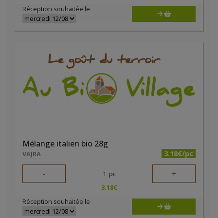
Réception souhaitée le
Mélange italien bio 28g
3.18€/pc
VAJRA
-
+
1
pc
3.18
€
Réception souhaitée le