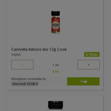
Cannelle bâtons bio 12g Cook
3.1€/pc
VAJRA
-
+
1
pc
3.1
€
Réception souhaitée le