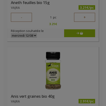
Aneth feuilles bio 15g
3.21€/pc
VAJRA
-
+
1
pc
3.21
€
Réception souhaitée le
Anis vert graines bio 40g
2.91€/pc
VAJRA