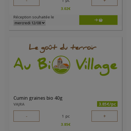
-
+
1
pc
3.02
€
Réception souhaitée le
Cumin graines bio 40g
3.85€/pc
VAJRA
-
+
1
pc
3.85
€