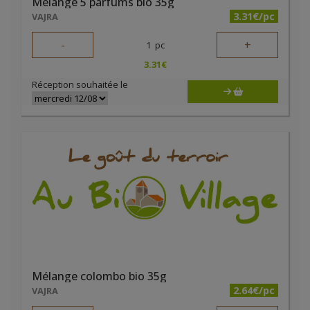
Mélange 5 parfums bio 35g
3.31€/pc
VAJRA
-
+
1
pc
3.31
€
Réception souhaitée le
Mélange colombo bio 35g
2.64€/pc
VAJRA