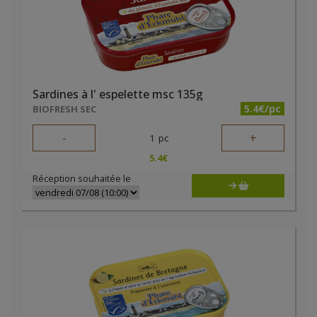
Sardines à l' espelette msc 135g
5.4€/pc
BIOFRESH SEC
-
+
1
pc
5.4
€
Réception souhaitée le