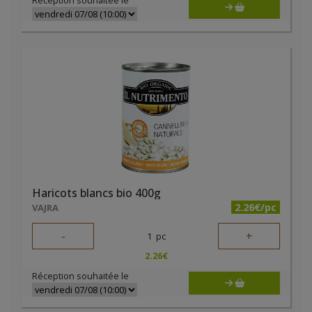
Réception souhaitée le
Haricots blancs bio 400g
2.26€/pc
VAJRA
-
+
1
pc
2.26
€
Réception souhaitée le