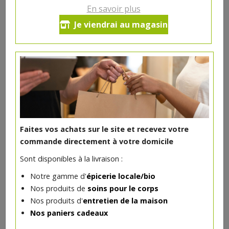
En savoir plus
Maquereaux filets vin blanc
Je viendrai au magasin
151g
6.14€/pc
-
+
1
pc
6.14
€
Réception souhaitée le
Faites vos achats sur le site et recevez votre
commande directement à votre domicile
Sont disponibles à la livraison :
DANS LA MÊME CATÉGORIE ...
Notre gamme d'
épicerie locale/bio
Nos produits de
soins pour le corps
Nos produits d'
entretien de la maison
Nos paniers cadeaux