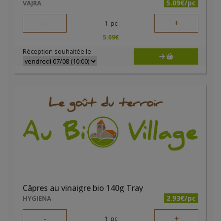
5.09€/pc
VAJRA
-
+
1
pc
5.09
€
Réception souhaitée le
Câpres au vinaigre bio 140g Tray
2.93€/pc
HYGIENA
-
+
1
pc