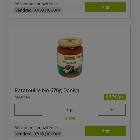
Réception souhaitée le
Ratatouille bio 670g Danival
6.57€/pc
MARMA
-
+
1
pc
6.57
€
Réception souhaitée le