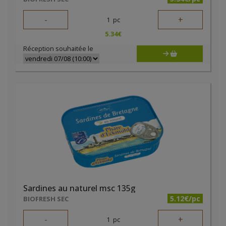
-
+
1
pc
5.34
€
Réception souhaitée le
Sardines au naturel msc 135g
5.12€/pc
BIOFRESH SEC
-
+
1
pc