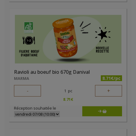
Ravioli au boeuf bio 670g Danival
8.71€/pc
MARMA
-
+
1
pc
8.71
€
Réception souhaitée le