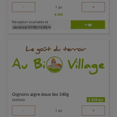
-
+
1
pc
6.86
€
Réception souhaitée le
Oignons aigre doux bio 340g
3.32€/pc
MARMA
-
+
1
pc