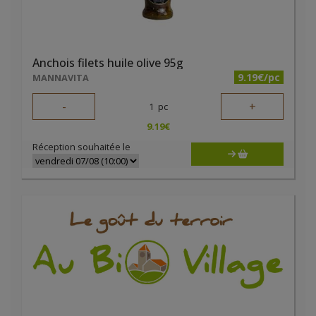
Anchois filets huile olive 95g
9.19€/pc
MANNAVITA
-
+
1
pc
9.19
€
Réception souhaitée le