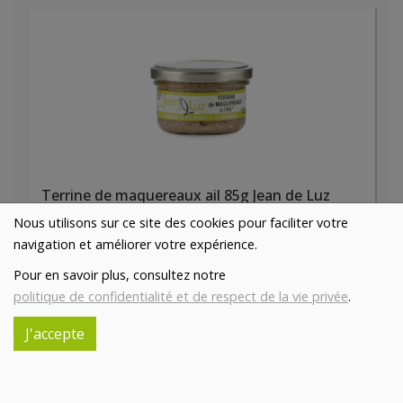
Terrine de maquereaux ail 85g Jean de Luz
5.75€/pc
Nous utilisons sur ce site des cookies pour faciliter votre
navigation et améliorer votre expérience.
-
+
1
pc
Pour en savoir plus, consultez notre
5.75
€
politique de confidentialité et de respect de la vie privée
.
Réception souhaitée le
J'accepte