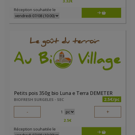
3.32
€
Réception souhaitée le
Petits pois 350g bio Luna e Terra DEMETER
2.5€/pc
BIOFRESH SURGELES - SEC
-
+
1
2.5
€
Réception souhaitée le