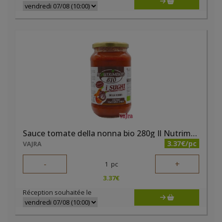
Sauce tomate della nonna bio 280g Il Nutrimento
3.37€/pc
VAJRA
-
+
1
pc
3.37
€
Réception souhaitée le