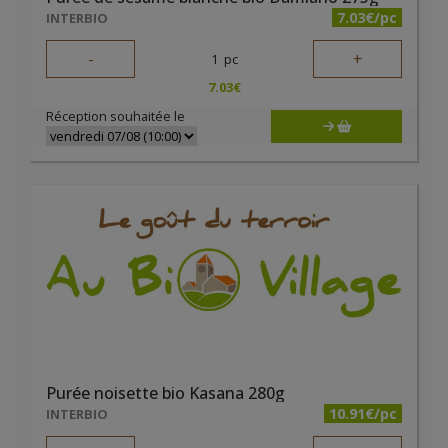
7.03€/pc
INTERBIO
-
+
1
pc
7.03
€
Réception souhaitée le
Purée noisette bio Kasana 280g
10.91€/pc
INTERBIO