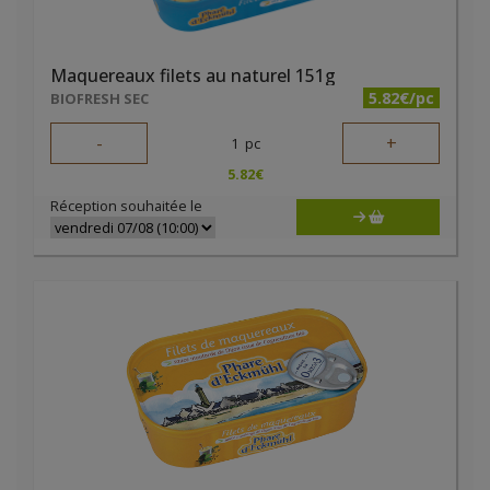
Maquereaux filets au naturel 151g
5.82€/pc
BIOFRESH SEC
-
+
1
pc
5.82
€
Réception souhaitée le