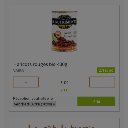
Haricots rouges bio 400g
2.1€/pc
VAJRA
-
+
1
pc
2.1
€
Réception souhaitée le