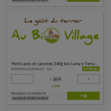
Petits pois et carottes 340g bio Luna e Terra DEMETER
2.59€/pc
BIOFRESH SURGELES - SEC
-
+
1
2.59
€
Réception souhaitée le