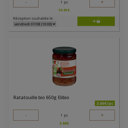
-
+
1
pc
10.91
€
Réception souhaitée le
Ratatouille bio 650g Elibio
3.66€/pc
-
+
1
pc
3.66
€