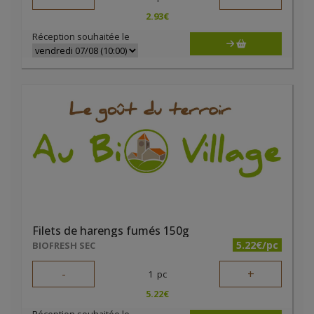
2.93
€
Réception souhaitée le
Filets de harengs fumés 150g
5.22€/pc
BIOFRESH SEC
-
+
1
pc
5.22
€