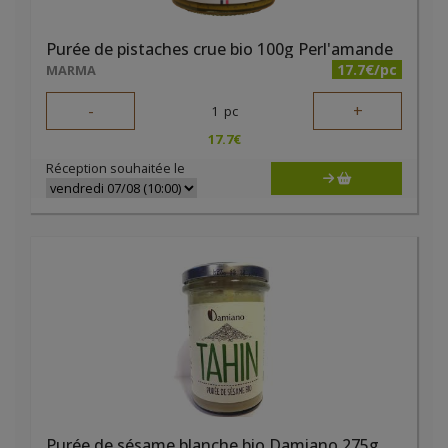
Purée de pistaches crue bio 100g Perl'amande
17.7€/pc
MARMA
-
+
1
pc
17.7
€
Réception souhaitée le
Purée de sésame blanche bio Damiano 275g