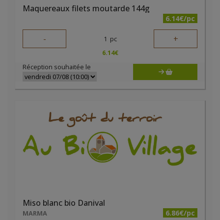
Maquereaux filets moutarde 144g
6.14€/pc
-
+
1
pc
6.14
€
Réception souhaitée le
Miso blanc bio Danival
6.86€/pc
MARMA