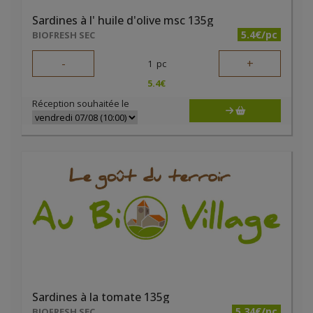
Sardines à l' huile d'olive msc 135g
5.4€/pc
BIOFRESH SEC
-
+
1
pc
5.4
€
Réception souhaitée le
Sardines à la tomate 135g
5.34€/pc
BIOFRESH SEC