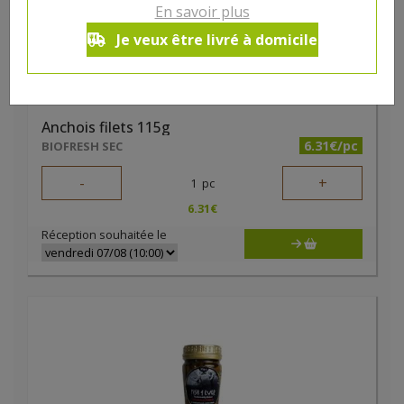
En savoir plus
Je veux être livré à domicile
Anchois filets 115g
6.31€/pc
BIOFRESH SEC
-
+
1
pc
6.31
€
Réception souhaitée le