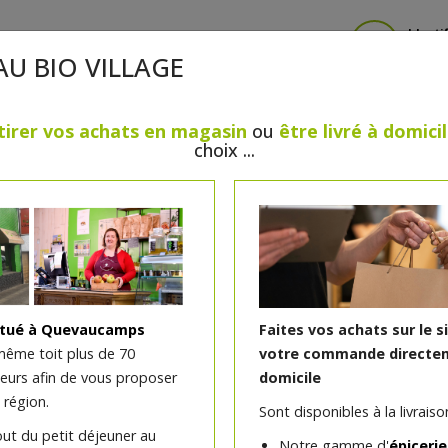
Identi
AU BIO VILLAGE
tirer vos achats en magasin
ou
être livré à domici
choix ...
CRÈMERIE
FROMAGES
VIANDES & VOLAILLES
BOULANGERIE / PÂTISSERIE
SANS GLUTEN, SANS LAC
PS
BEAUTÉ
HUILES ESSENTIELLES
MAISON
itué à Quevaucamps
Faites vos achats sur le s
même toit plus de 70
votre commande directem
teurs afin de vous proposer
domicile
BB crème claire bio 30ml
 région.
Sont disponibles à la livraison
out du petit déjeuner au
Mi soin mi make-up, la BB Cream Medium ce
Notre gamme d'
épicerie