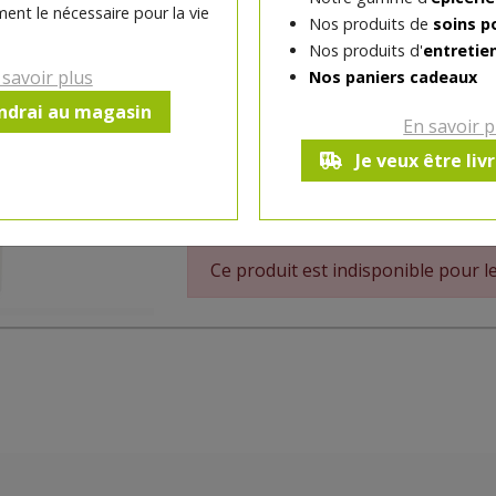
ent le nécessaire pour la vie
faire gagner du temps le matin ! C?est un vé
Nos produits de
soins p
oxydante, elle unifie, hydrate* et purifie v
Nos produits d'
entretie
protéger du rayonnement solaire, elle affi
 savoir plus
Nos paniers cadeaux
endrai au magasin
En savoir p
Fabriquée en France
Je veux être liv
*Hydratation des couches supérieures de
Ce produit est indisponible pour 