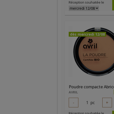
Réception souhaitée le
dès mercredi 12/08
Poudre compacte Abric
AVRIL
-
1
pc
+
Réception souhaitée le