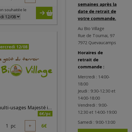
semaines après la
on souhaitée le
date de retrait de
votre commande.
Au Bio Village
Rue de Tournai, 97
7972 Quevaucamps
ercredi 12/08
Horaires de
retrait de
commande :
Mercredi : 14:00-
18:00
Jeudi : 9:30-12:30 et
14:00-18:00
Vendredi : 9:00-
Fard multi-usages Majesté irisé bio
12:30 et 14:00-19:00
6€/pc
Samedi : 9:00-13:00
1
pc
+
6
€