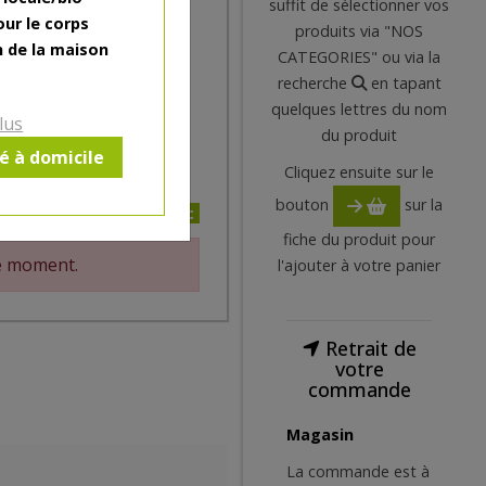
suffit de sélectionner vos
ritable 5 en 1 : anti-
our le corps
produits via "NOS
otre peau. Et pour la
n de la maison
CATEGORIES" ou via la
che un SPF 10 !
recherche
en tapant
quelques lettres du nom
lus
du produit
ré à domicile
Cliquez ensuite sur le
 l?épiderme
bouton
sur la
9€/pc
fiche du produit pour
le moment.
l'ajouter à votre panier
Retrait de
votre
commande
Magasin
La commande est à