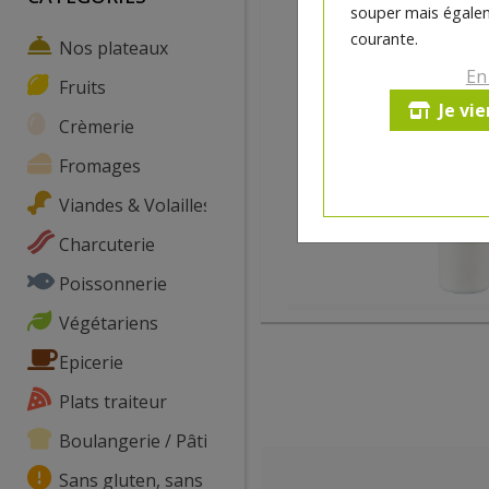
souper mais égalem
courante.
Nos plateaux
En
Fruits
Je vi
Crèmerie
Fromages
Viandes & Volailles
Charcuterie
Poissonnerie
Végétariens
Epicerie
Plats traiteur
Boulangerie / Pâtisserie
Sans gluten, sans lactose, ...