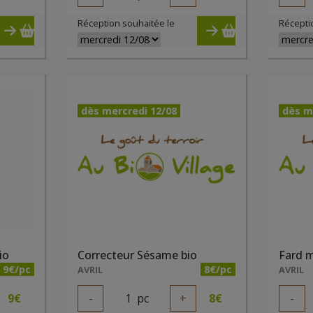
Réception souhaitée le
Récepti
dès mercredi 12/08
dès m
io
Correcteur Sésame bio
9€/pc
8€/pc
AVRIL
AVRIL
9
€
-
1
pc
+
8
€
-