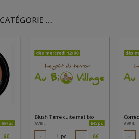
CATÉGORIE ...
dès mercredi 12/08
dès m
Blush Terre cuite mat bio
Correc
6€/pc
6€/pc
AVRIL
AVRIL
6
€
-
1
pc
+
6
€
-