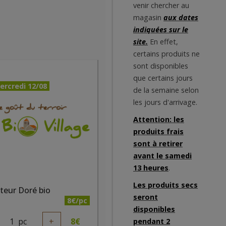
venir chercher au
magasin
aux dates
indiquées sur le
site.
En effet,
certains produits ne
sont disponibles
que certains jours
ercredi 12/08
de la semaine selon
les jours d'arrivage.
Attention: les
produits frais
sont à retirer
avant le samedi
13 heures
.
Les produits secs
teur Doré bio
seront
8€/pc
disponibles
1
pc
+
8
€
pendant 2