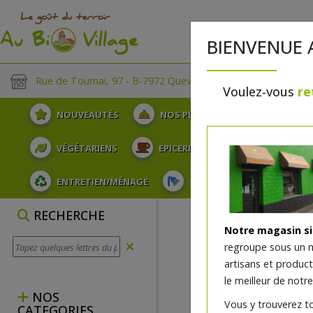
BIENVENUE 
Rue de Tournai, 97 - B-7972 Quevaucamps
Voulez-vous
re
NOUVEAUTÉS
NOS PLATEAUX
FRUITS
VÉGÉTARIENS
EPICERIE
PLATS TRAITEUR
ENTRETIEN/MÉNAGE
SOINS ET HYGIÈNE DU COR
RECHERCHE
Notre magasin s
regroupe sous un 
artisans et produc
le meilleur de notre
NOS
Vous y trouverez t
CATEGORIES