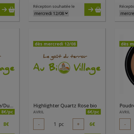
Réception souhaitée le
Récepti
dès mercredi 12/08
dès m
Highlighter Champagne/Dune bio
Highlighter Quartz Rose bio
8€/pc
6€/pc
AVRIL
AVRIL
8
€
-
1
pc
+
6
€
-