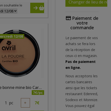
Changer de lieu de réc
on souhaitée le
Paiement de
votre
commande
ercredi 12/08
Le paiement de vos
achats se fera lors
de la réception de
ceux-ci en magasin.
Pas de paiement
en ligne.
Nous acceptons les
cartes bancaires
Poudre bonne mine bio Caramel Irisé
ainsi que les tickets
7€/pc
restaurant Edenred,
Sodexo et Monnize.
1
pc
+
7
€
Vous pouvez égal