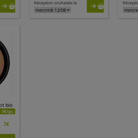
Réception souhaitée le
Récepti
ot bio
7€/pc
7
€