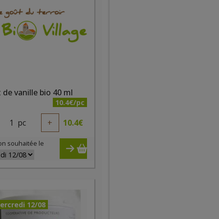
t de vanille bio 40 ml
10.4€/pc
1
pc
+
10.4
€
on souhaitée le
ercredi 12/08