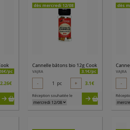
dès mercredi 12/08
dès m
 Cook
Cannelle bâtons bio 12g Cook
26€/pc
3.1€/pc
VAJRA
VAJRA
2.26
€
-
1
pc
+
3.1
€
-
Réception souhaitée le
Récepti