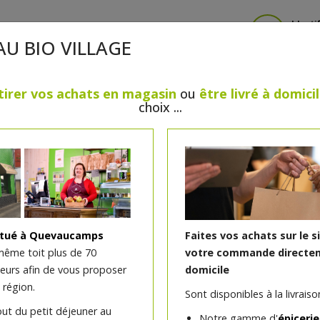
Identi
AU BIO VILLAGE
tirer vos achats en magasin
ou
être livré à domici
choix ...
CRÈMERIE
FROMAGES
VIANDES & VOLAILLES
BOULANGERIE / PÂTISSERIE
SANS GLUTEN, SANS LAC
PS
BEAUTÉ
HUILES ESSENTIELLES
MAISON
itué à Quevaucamps
Faites vos achats sur le s
même toit plus de 70
votre commande directem
teurs afin de vous proposer
domicile
Curcuma bio poudre 80g
 région.
Sont disponibles à la livraison
out du petit déjeuner au
Notre gamme d'
épicerie