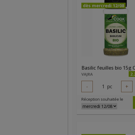
dès mercredi 12/08
Basilic feuilles bio 15g
2.
VAJRA
-
1
pc
+
Réception souhaitée le