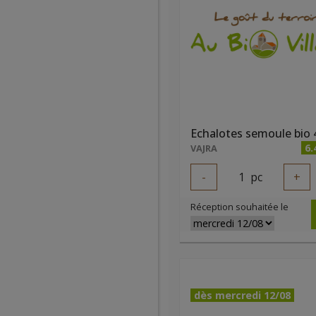
Echalotes semoule bio 
6.
VAJRA
-
1
pc
+
Réception souhaitée le
dès mercredi 12/08