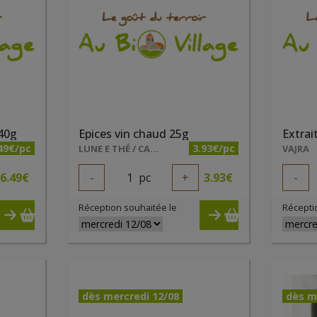
40g
Epices vin chaud 25g
Extrai
49€/pc
3.93€/pc
LUNE E THÉ / CALON LUCIE
VAJRA
6.49
€
-
1
pc
+
3.93
€
-
Réception souhaitée le
Récepti
dès mercredi 12/08
dès m