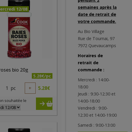
pendant 2
semaines après la
ercredi 12/08
date de retrait de
votre commande.
Au Bio Village
Rue de Tournai, 97
7972 Quevaucamps
Horaires de
retrait de
roses bio 20g
commande :
5.28€/pc
Mercredi : 14:00-
18:00
1
pc
+
5.28
€
Jeudi : 9:30-12:30 et
on souhaitée le
14:00-18:00
Vendredi : 9:00-
12:30 et 14:00-19:00
Samedi : 9:00-13:00