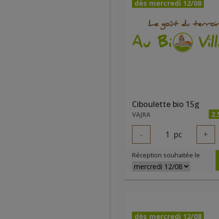
dès mercredi 12/08
Ciboulette bio 15g
2.
VAJRA
-
1
pc
+
Réception souhaitée le
dès mercredi 12/08