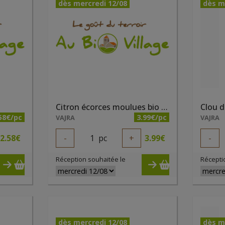
dès mercredi 12/08
dès m
Citron écorces moulues bio 32g
Clou d
58€/pc
3.99€/pc
VAJRA
VAJRA
2.58
€
-
1
pc
+
3.99
€
-
Réception souhaitée le
Récepti
dès mercredi 12/08
dès m