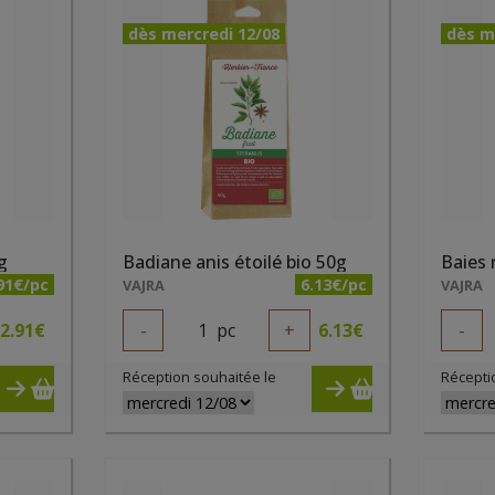
dès mercredi 12/08
dès m
g
Badiane anis étoilé bio 50g
Baies 
91€/pc
6.13€/pc
VAJRA
VAJRA
2.91
€
-
1
pc
+
6.13
€
-
Réception souhaitée le
Récepti