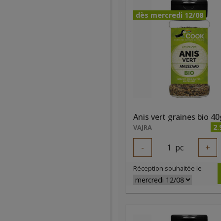
dès mercredi 12/08
Anis vert graines bio 40
2.
VAJRA
-
1
pc
+
Réception souhaitée le