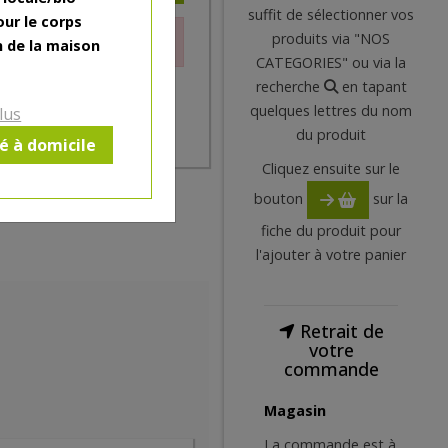
suffit de sélectionner vos
our le corps
produits via "NOS
le moment.
n de la maison
CATEGORIES" ou via la
recherche
en tapant
quelques lettres du nom
lus
du produit
ré à domicile
Cliquez ensuite sur le
bouton
sur la
fiche du produit pour
l'ajouter à votre panier
Retrait de
votre
commande
Magasin
La commande est à