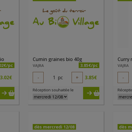
io
Cumin graines bio 40g
Curry
02€/pc
3.85€/pc
VAJRA
VAJRA
3.02
€
-
1
pc
+
3.85
€
-
Réception souhaitée le
Récepti
dès mercredi 12/08
dès m