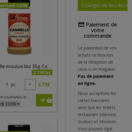
Changer de lieu de réc
ercredi 12/08
Paiement de
votre
commande
Le paiement de vos
achats se fera lors
de la réception de
Cannelle moulue bio 35g Cook
ceux-ci en magasin.
2.73€/pc
Pas de paiement
en ligne.
1
pc
+
2.73
€
Nous acceptons les
on souhaitée le
cartes bancaires
ainsi que les tickets
restaurant Edenred,
Sodexo et Monnize.
Vous pouvez égal