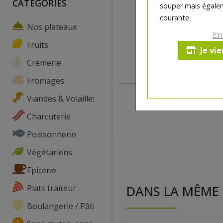
CATEGORIES
souper mais égalem
courante.
Nos plateaux
En
Fruits
Je vi
Crèmerie
Fromages
Viandes & Volailles
Charcuterie
Poissonnerie
Végétariens
Epicerie
Plats traiteur
DANS LA MÊME 
Boulangerie / Pâtisserie