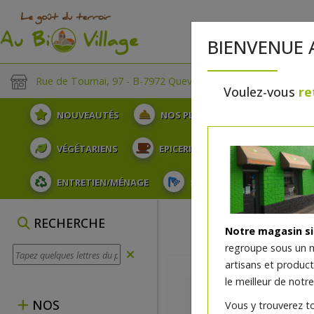
BIENVENUE 
Rue de Tournai, 97 - B-7972 Quevaucamps
Voulez-vous
re
NOUVEAUTÉS
NOS PLATEAUX
FRUITS
VÉGÉTARIENS
EPICERIE
PLATS TRAITEUR
ENTRETIEN/MÉNAGE
SOINS ET HYGIÈNE DU COR
RECHERCHE
Notre magasin s
regroupe sous un 
artisans et produc
le meilleur de notre
NOS
Vous y trouverez t