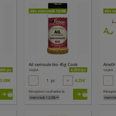
dès mercredi 12/08
dès m
Ail semoule bio 45g Cook
Aneth 
08€/pc
4.25€/pc
VAJRA
VAJRA
3.08
€
-
1
pc
+
4.25
€
-
Réception souhaitée le
Récepti