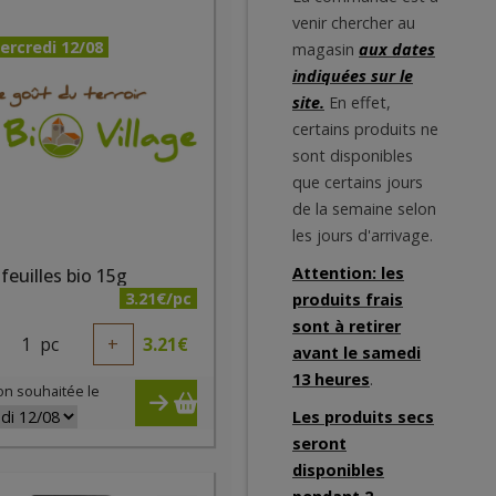
venir chercher au
ercredi 12/08
magasin
aux dates
indiquées sur le
site.
En effet,
certains produits ne
sont disponibles
que certains jours
de la semaine selon
les jours d'arrivage.
Attention: les
feuilles bio 15g
3.21€/pc
produits frais
sont à retirer
1
pc
+
3.21
€
avant le samedi
13 heures
.
on souhaitée le
Les produits secs
seront
disponibles