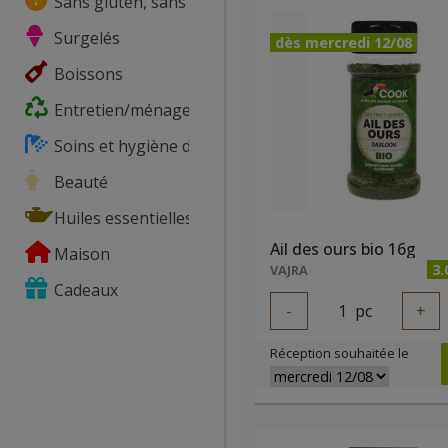
Sans gluten, sans lactose, ...
Surgelés
dès mercredi 12/08
Boissons
Entretien/ménage
Soins et hygiène du corps
Beauté
Huiles essentielles
Ail des ours bio 16g
Maison
3.
VAJRA
Cadeaux
-
1
pc
+
Réception souhaitée le