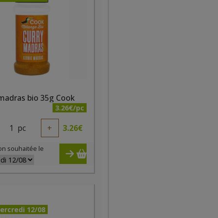
 madras bio 35g Cook
3.26€/pc
1
pc
+
3.26
€
on souhaitée le
ercredi 12/08