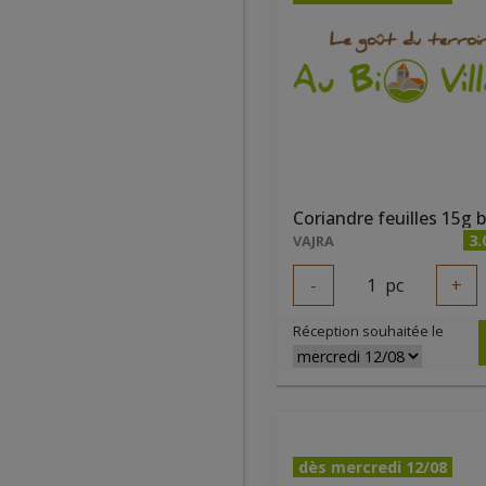
Coriandre feuilles 15g b
3.
VAJRA
-
1
pc
+
Réception souhaitée le
dès mercredi 12/08