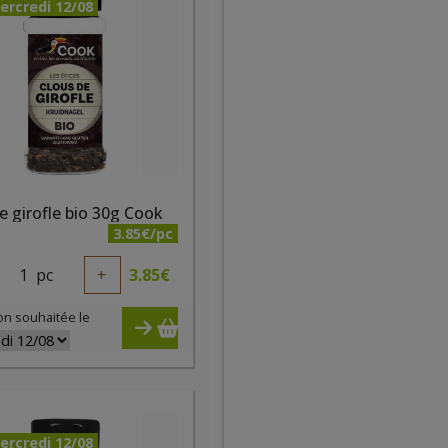
ercredi 12/08
e girofle bio 30g Cook
3.85€/pc
1
pc
+
3.85
€
on souhaitée le
ercredi 12/08