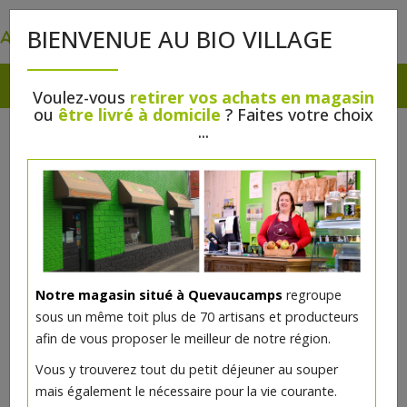
0
BIENVENUE AU BIO VILLAGE
Voulez-vous
retirer vos achats en magasin
ou
être livré à domicile
? Faites votre choix
...
Notre magasin situé à Quevaucamps
regroupe
sous un même toit plus de 70 artisans et producteurs
afin de vous proposer le meilleur de notre région.
Vin blanc pêche bio 75cl
Vous y trouverez tout du petit déjeuner au souper
mais également le nécessaire pour la vie courante.
5.66€/pc