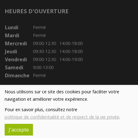
HEURES D'OUVERTURE
Lundi
Fermé
Mardi
Fermé
Mercredi
09:00-12:30
14:00-18:00
Jeudi
09:30-12:30
14:00-18:00
Vendredi
09:00-12:30
14:00-19:00
Samedi
9:00-13:00
Dimanche
Fermé
Nous utilisons sur ce site des cookies pour faciliter votre
navigation et améliorer votre expérience.
Pour en savoir plus, consultez notre
politique de confidentialité et de respect de la vie privée
.
J'accepte