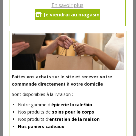
En savoir plus
Ce produit est indisponible pour le moment.
Je viendrai au magasin
DANS LA MÊME CATÉGORIE ...
Faites vos achats sur le site et recevez votre
commande directement à votre domicile
Sont disponibles à la livraison :
Notre gamme d'
épicerie locale/bio
Nos produits de
soins pour le corps
Nos produits d'
entretien de la maison
Nos paniers cadeaux
Anjou rouge bio Domaine des Clostiers "La pièce de bois"
11.5€/pc
FERME DE LA MOTTE