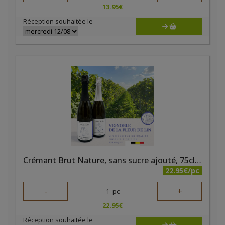
13.95
€
Réception souhaitée le
Crémant Brut Nature, sans sucre ajouté, 75cl Vignoble de la Fleur de Lin
22.95€/pc
-
+
1
pc
22.95
€
Réception souhaitée le