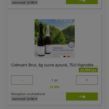
Crémant Brut, 6g sucre ajouté, 75cl Vignoble de la Fleur de Lin
22.95€/pc
-
+
1
pc
22.95
€
Réception souhaitée le