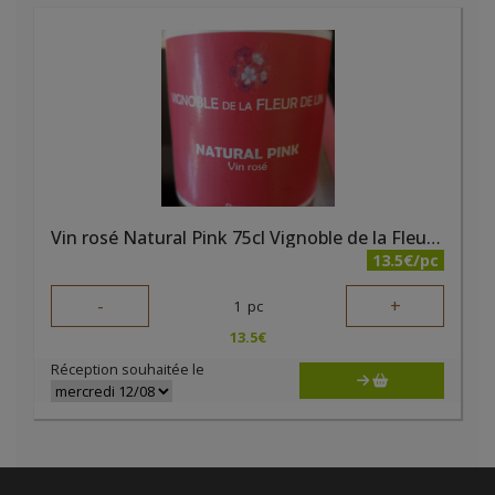
Vin rosé Natural Pink 75cl Vignoble de la Fleur de Lin
13.5€/pc
-
+
1
pc
13.5
€
Réception souhaitée le