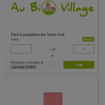
Fard à paupières bio Satin irisé
5€/pc
AVRIL
-
+
1
pc
5
€
Réception souhaitée le