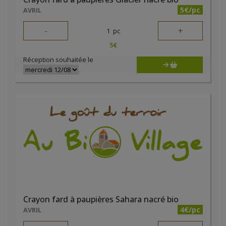
5€/pc
AVRIL
-
+
1
pc
5
€
Réception souhaitée le
Crayon fard à paupières Sahara nacré bio
4€/pc
AVRIL