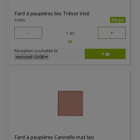
Fard à paupières bio Trésor irisé
5€/pc
AVRIL
-
+
1
pc
5
€
Réception souhaitée le
Fard à paupières Cannelle mat bio