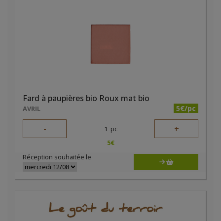
Fard à paupières bio Roux mat bio
5€/pc
AVRIL
-
+
1
pc
5
€
Réception souhaitée le