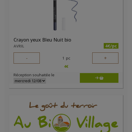
Crayon yeux Bleu Nuit bio
4€/pc
AVRIL
-
+
1
pc
4
€
Réception souhaitée le