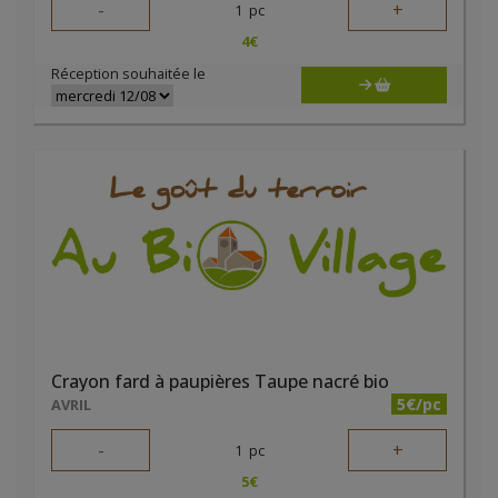
-
+
1
pc
4
€
Réception souhaitée le
Crayon fard à paupières Taupe nacré bio
5€/pc
AVRIL
-
+
1
pc
5
€