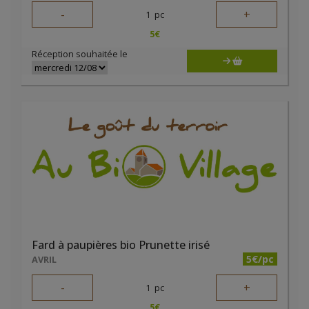
-
+
1
pc
5
€
Réception souhaitée le
Fard à paupières bio Prunette irisé
5€/pc
AVRIL
-
+
1
pc
5
€