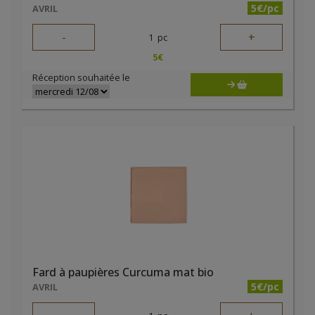
5€/pc
AVRIL
-
+
1
pc
5
€
Réception souhaitée le
Fard à paupières Curcuma mat bio
5€/pc
AVRIL