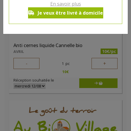
En savoir plus
Je veux être livré à domicile
Anti cernes liquide Cannelle bio
10€/pc
AVRIL
-
+
1
pc
10
€
Réception souhaitée le