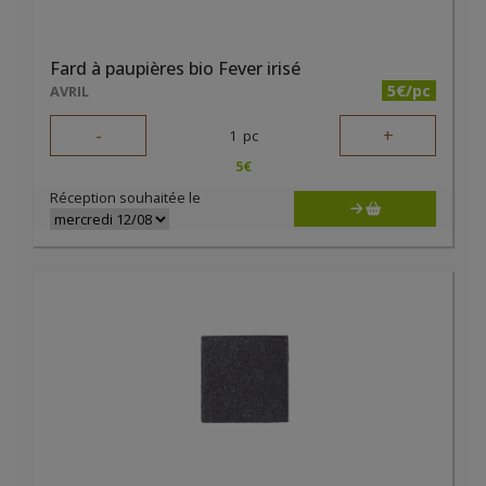
Fard à paupières bio Fever irisé
5€/pc
AVRIL
-
+
1
pc
5
€
Réception souhaitée le