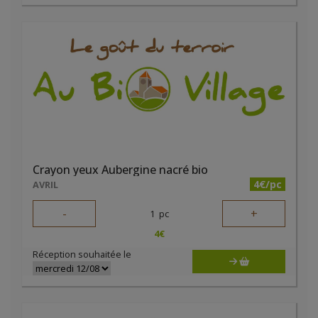
Crayon yeux Aubergine nacré bio
4€/pc
AVRIL
-
+
1
pc
4
€
Réception souhaitée le