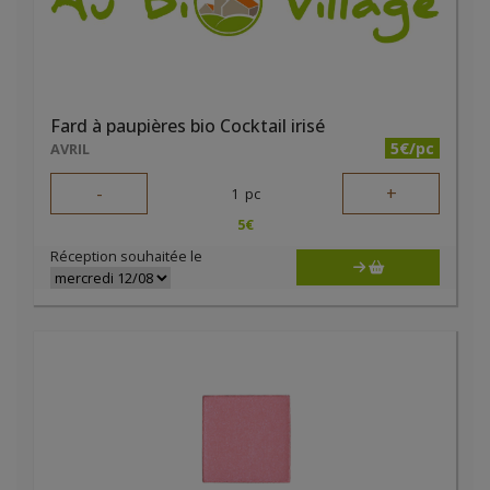
Fard à paupières bio Cocktail irisé
5€/pc
AVRIL
-
+
1
pc
5
€
Réception souhaitée le