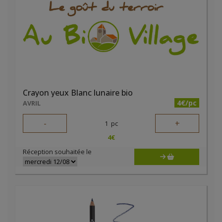
Crayon yeux Blanc lunaire bio
4€/pc
AVRIL
-
+
1
pc
4
€
Réception souhaitée le