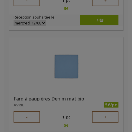
-
+
1
pc
5
€
Réception souhaitée le
Fard à paupières Denim mat bio
5€/pc
AVRIL
-
+
1
pc
5
€