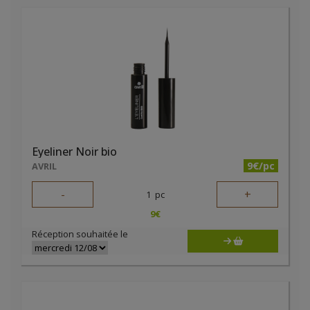
Eyeliner Noir bio
9€/pc
AVRIL
-
+
1
pc
9
€
Réception souhaitée le