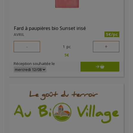
Fard à paupières bio Sunset irisé
5€/pc
AVRIL
-
+
1
pc
5
€
Réception souhaitée le