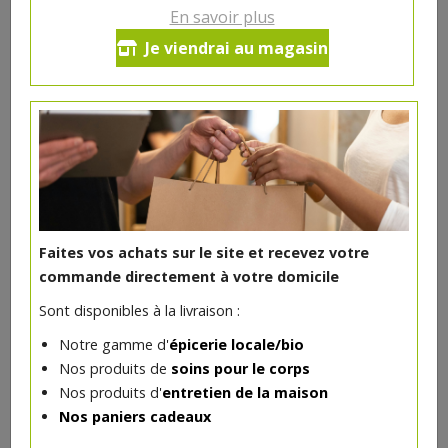
Vous avez les cheveux blonds ou châtain clair ? Pour
En savoir plus
intensifier votre regard de manière naturelle, essayez le
Je viendrai au magasin
mascara Marron certifié bio Avril ! Il donne du volume et
de la longueur aux cils sans en faire trop.
Fabriqué en France
7€/pc
Ce produit est indisponible pour le moment.
Faites vos achats sur le site et recevez votre
commande directement à votre domicile
Sont disponibles à la livraison :
DANS LA MÊME CATÉGORIE ...
Notre gamme d'
épicerie locale/bio
Nos produits de
soins pour le corps
Nos produits d'
entretien de la maison
Nos paniers cadeaux