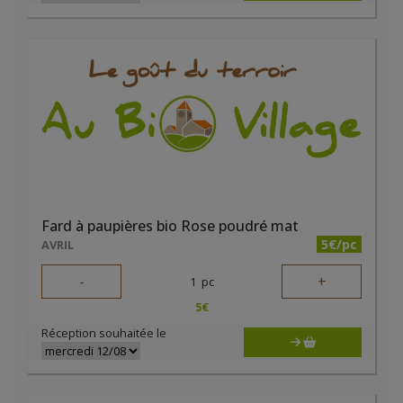
Fard à paupières bio Rose poudré mat
5€/pc
AVRIL
-
+
1
pc
5
€
Réception souhaitée le