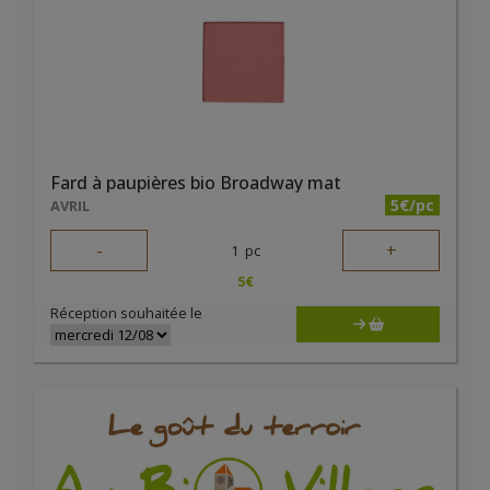
Fard à paupières bio Broadway mat
5€/pc
AVRIL
-
+
1
pc
5
€
Réception souhaitée le