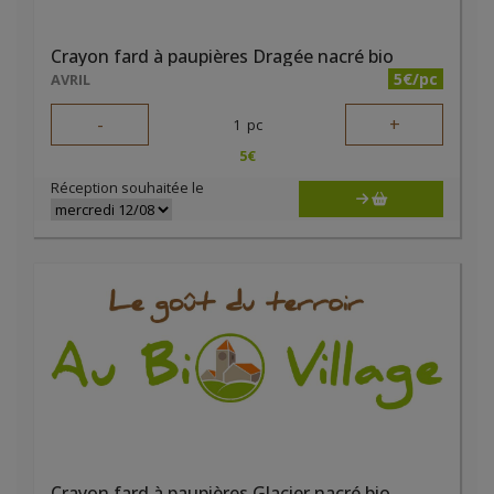
Crayon fard à paupières Dragée nacré bio
5€/pc
AVRIL
-
+
1
pc
5
€
Réception souhaitée le
Crayon fard à paupières Glacier nacré bio