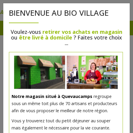
0
BIENVENUE AU BIO VILLAGE
Voulez-vous
retirer vos achats en magasin
ou
être livré à domicile
? Faites votre choix
...
Notre magasin situé à Quevaucamps
regroupe
sous un même toit plus de 70 artisans et producteurs
afin de vous proposer le meilleur de notre région.
Mascara longue tenue Marron
Vous y trouverez tout du petit déjeuner au souper
bio
mais également le nécessaire pour la vie courante.