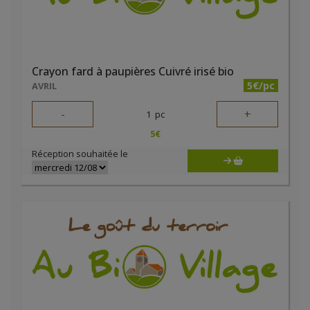
Crayon fard à paupières Cuivré irisé bio
5€/pc
AVRIL
-
+
1
pc
5
€
Réception souhaitée le