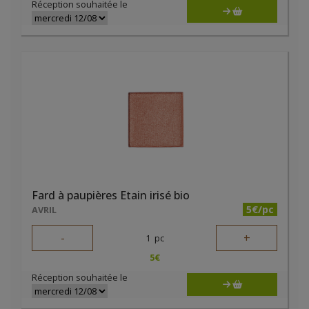
Réception souhaitée le
Fard à paupières Etain irisé bio
5€/pc
AVRIL
-
+
1
pc
5
€
Réception souhaitée le