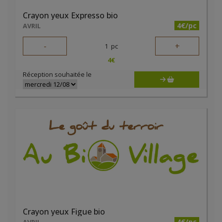
Crayon yeux Expresso bio
4€/pc
AVRIL
-
+
1
pc
4
€
Réception souhaitée le
Crayon yeux Figue bio
4€/pc