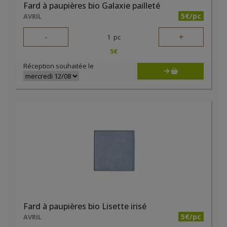
Fard à paupières bio Galaxie pailleté
5€/pc
AVRIL
-
+
1
pc
5
€
Réception souhaitée le
Fard à paupières bio Lisette irisé
5€/pc
AVRIL