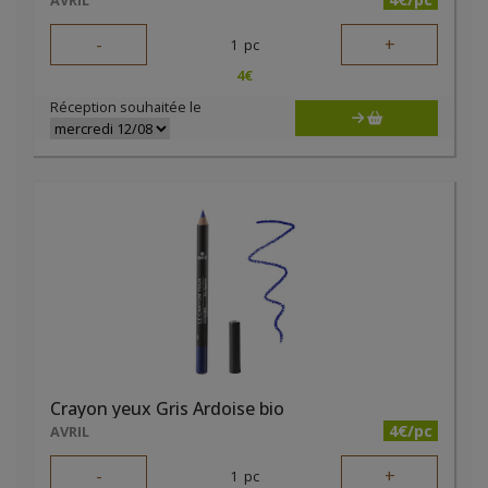
AVRIL
-
+
1
pc
4
€
Réception souhaitée le
Crayon yeux Gris Ardoise bio
4€/pc
AVRIL
-
+
1
pc