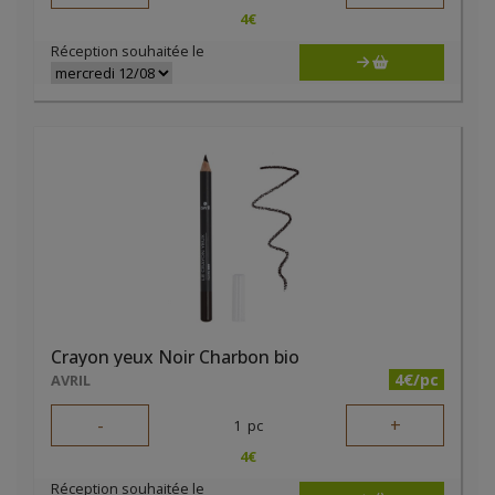
4
€
Réception souhaitée le
Crayon yeux Noir Charbon bio
4€/pc
AVRIL
-
+
1
pc
4
€
Réception souhaitée le