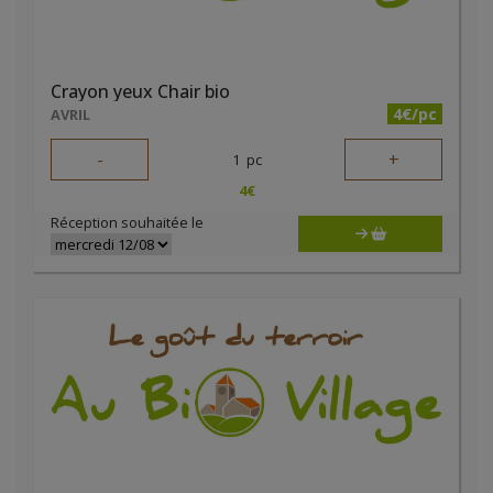
Crayon yeux Chair bio
4€/pc
AVRIL
-
+
1
pc
4
€
Réception souhaitée le