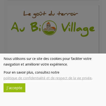
Fard à paupières Noisettine irisé bio
Nous utilisons sur ce site des cookies pour faciliter votre
5€/pc
AVRIL
navigation et améliorer votre expérience.
-
+
1
pc
Pour en savoir plus, consultez notre
5
€
politique de confidentialité et de respect de la vie privée
.
Réception souhaitée le
J'accepte