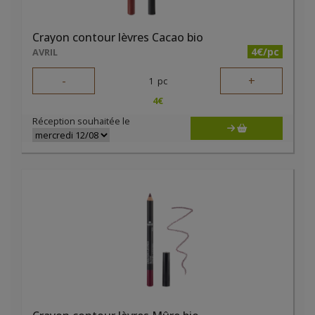
Crayon contour lèvres Cacao bio
4€/pc
AVRIL
-
+
1
pc
4
€
Réception souhaitée le