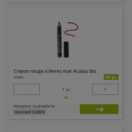
Crayon rouge à lèvres mat Acajou bio
5€/pc
AVRIL
-
+
1
pc
5
€
Réception souhaitée le