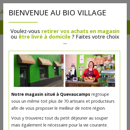
0
BIENVENUE AU BIO VILLAGE
Voulez-vous
retirer vos achats en magasin
ou
être livré à domicile
? Faites votre choix
...
Notre magasin situé à Quevaucamps
regroupe
sous un même toit plus de 70 artisans et producteurs
afin de vous proposer le meilleur de notre région.
Rouge à lèvres Corail bio
Vous y trouverez tout du petit déjeuner au souper
mais également le nécessaire pour la vie courante.
Pimentez votre maquillage avec le rouge à lèvres Corail