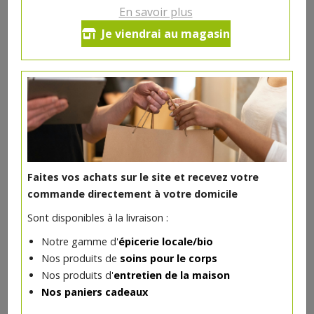
certifié bio Avril ! Sa jolie couleur orangé réchauffe
En savoir plus
immédiatement votre teint tandis que sa formule
Je viendrai au magasin
enrichie en huiles végétales bio nourrit et protège
intensément vos lèvres.
6€/pc
Ce produit est indisponible pour le moment.
Faites vos achats sur le site et recevez votre
commande directement à votre domicile
DANS LA MÊME CATÉGORIE ...
Sont disponibles à la livraison :
Notre gamme d'
épicerie locale/bio
Nos produits de
soins pour le corps
Nos produits d'
entretien de la maison
Nos paniers cadeaux