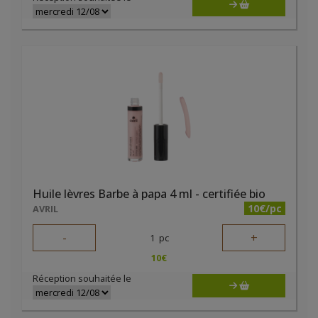
Huile lèvres Barbe à papa 4 ml - certifiée bio
10€/pc
AVRIL
-
+
1
pc
10
€
Réception souhaitée le