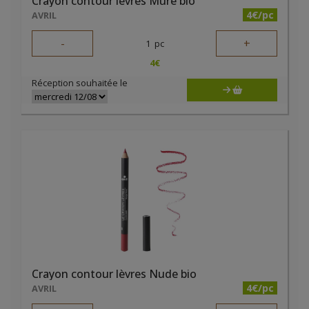
Crayon contour lèvres Mûre bio
4€/pc
AVRIL
-
+
1
pc
4
€
Réception souhaitée le
Crayon contour lèvres Nude bio
4€/pc
AVRIL