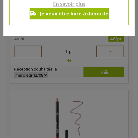
En savoir plus
Je veux être livré à domicile
Baume à lèvres rechargeable 4gr certifié bio Avril
4€/pc
AVRIL
-
+
1
pc
4
€
Réception souhaitée le