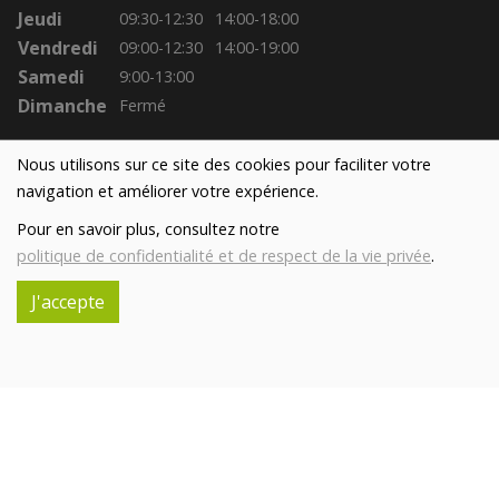
Jeudi
09:30-12:30
14:00-18:00
Vendredi
09:00-12:30
14:00-19:00
Samedi
9:00-13:00
Dimanche
Fermé
Nous utilisons sur ce site des cookies pour faciliter votre
navigation et améliorer votre expérience.
Pour en savoir plus, consultez notre
politique de confidentialité et de respect de la vie privée
.
J'accepte
Réalisé avec
par
MonSiteAMoi