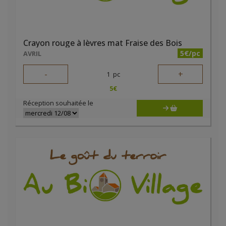
Crayon rouge à lèvres mat Fraise des Bois
5€/pc
AVRIL
-
+
1
pc
5
€
Réception souhaitée le