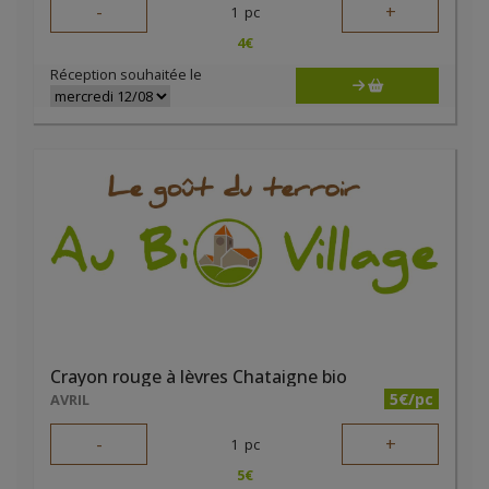
-
+
1
pc
4
€
Réception souhaitée le
Crayon rouge à lèvres Chataigne bio
5€/pc
AVRIL
-
+
1
pc
5
€