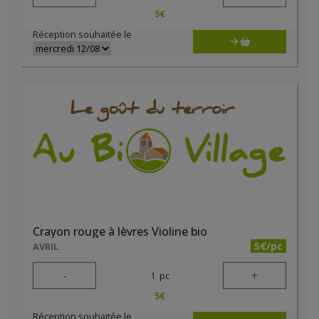
5
€
Réception souhaitée le
Crayon rouge à lèvres Violine bio
5€/pc
AVRIL
-
+
1
pc
5
€
Réception souhaitée le