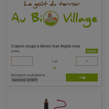
Crayon rouge à lèvres mat Argile rose
5€/pc
AVRIL
-
+
1
pc
5
€
Réception souhaitée le