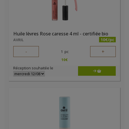
Huile lèvres Rose caresse 4 ml - certifiée bio
10€/pc
AVRIL
-
+
1
pc
10
€
Réception souhaitée le