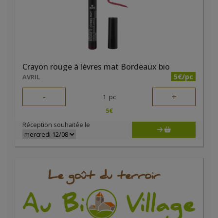
Crayon rouge à lèvres mat Bordeaux bio
5€/pc
AVRIL
-
+
1
pc
5
€
Réception souhaitée le