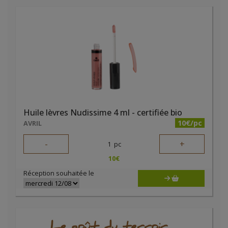
Huile lèvres Nudissime 4 ml - certifiée bio
10€/pc
AVRIL
-
+
1
pc
10
€
Réception souhaitée le