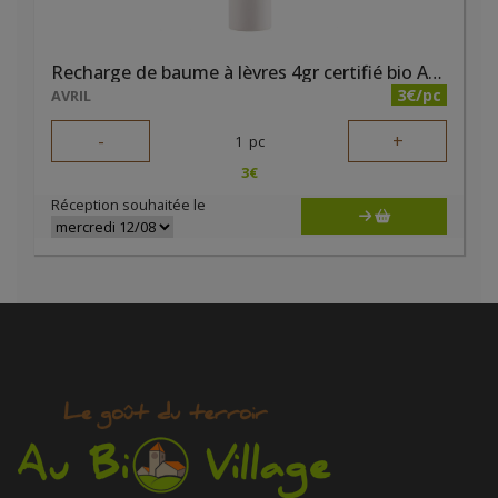
Recharge de baume à lèvres 4gr certifié bio Avril
3€/pc
AVRIL
-
+
1
pc
3
€
Réception souhaitée le