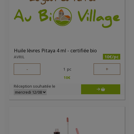
Huile lèvres Pitaya 4 ml - certifiée bio
10€/pc
AVRIL
-
+
1
pc
10
€
Réception souhaitée le