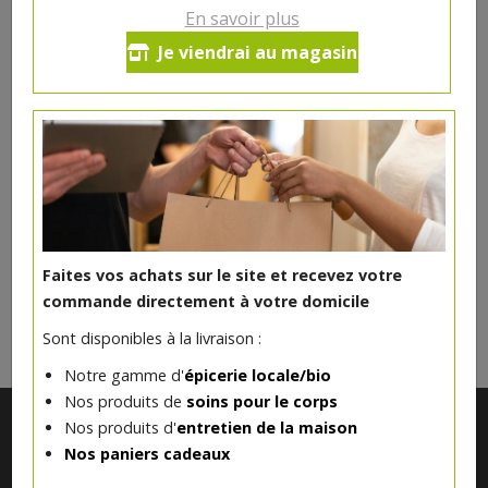
En savoir plus
Yaourt écrémé nature Ferme
Je viendrai au magasin
Vandelannoitte
0.91€/pc
Produit indisponible actuellement
Faites vos achats sur le site et recevez votre
DANS LA MÊME CATÉGORIE ...
commande directement à votre domicile
Sont disponibles à la livraison :
Notre gamme d'
épicerie locale/bio
Nos produits de
soins pour le corps
Nos produits d'
entretien de la maison
Nos paniers cadeaux