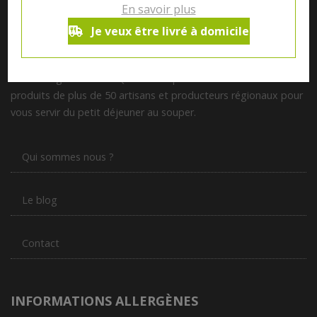
En savoir plus
Je veux être livré à domicile
Notre magasin situé à Quevaucamps réunit sous son toit les
produits de plus de 50 artisans et producteurs régionaux pour
vous servir du petit déjeuner au souper.
Qui sommes nous ?
Le blog
Contact
INFORMATIONS ALLERGÈNES