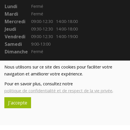
Lundi
Fermé
Mardi
Fermé
Mercredi
09:00-12:30
14:00-18:00
Jeudi
09:30-12:30
14:00-18:00
Vendredi
09:00-12:30
14:00-19:00
Samedi
9:00-13:00
Dimanche
Fermé
Nous utilisons sur ce site des cookies pour faciliter votre
navigation et améliorer votre expérience.
Pour en savoir plus, consultez notre
politique de confidentialité et de respect de la vie privée
.
J'accepte
Réalisé avec
par
MonSiteAMoi