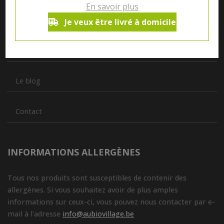
En savoir plus
produits de plus de 50 artisans et producteurs régionaux pour
vous servir du petit déjeuner au souper.
Je veux être livré à domicile
Qui sommes nous ?
Le blog
Contact
INFORMATIONS ALLERGÈNES
Tous nos produits sont susceptibles de contenir des
allergènes. Si vous souhaitez avoir de plus amples
informations sur ceux-ci, vous pouvez nous contacter par e-
mail à l'adresse
info@aubiovillage.be