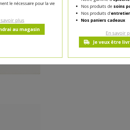
ent le nécessaire pour la vie
Nos produits de
soins p
-
1
pc
+
Nos produits d'
entretie
Réception souhaitée le
 savoir plus
Nos paniers cadeaux
endrai au magasin
En savoir p
Je veux être liv