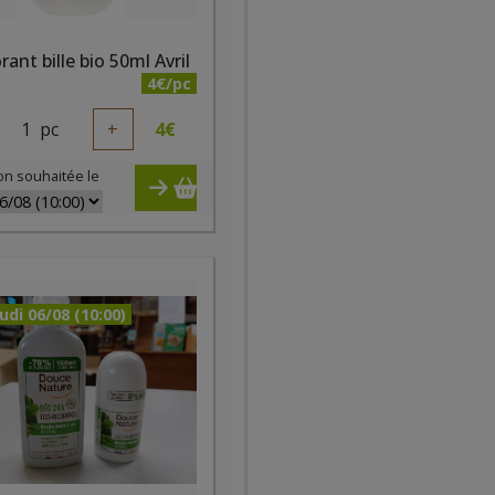
ant bille bio 50ml Avril
4€/pc
1
pc
+
4
€
on souhaitée le
udi 06/08 (10:00)