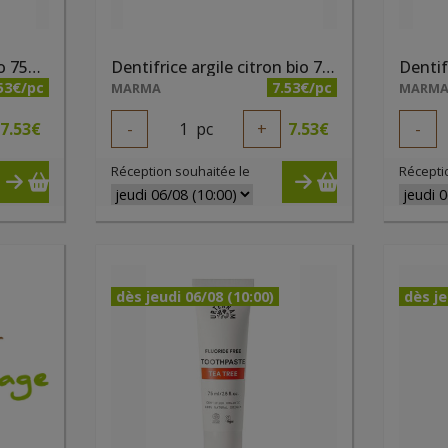
Dentifrice argile anis bio 75ml Cattier
Dentifrice argile citron bio 75ml Cattier
53€/pc
7.53€/pc
MARMA
MARM
7.53
€
-
1
pc
+
7.53
€
-
Réception souhaitée le
Récepti
dès jeudi 06/08 (10:00)
dès je