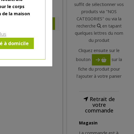
suffit de sélectionner vos
our le corps
6.15
€
produits via "NOS
n de la maison
CATEGORIES" ou via la
recherche
en tapant
quelques lettres du nom
lus
du produit
ré à domicile
Cliquez ensuite sur le
bouton
sur la
fiche du produit pour
l'ajouter à votre panier
Retrait de
votre
commande
Magasin
La commande est à