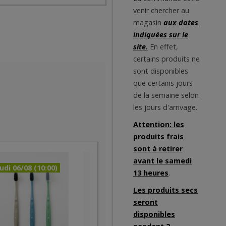
venir chercher au
magasin
aux dates
indiquées sur le
site.
En effet,
certains produits ne
sont disponibles
que certains jours
de la semaine selon
les jours d'arrivage.
Attention: les
produits frais
sont à retirer
avant le samedi
udi 06/08 (10:00)
13 heures
.
Les produits secs
seront
disponibles