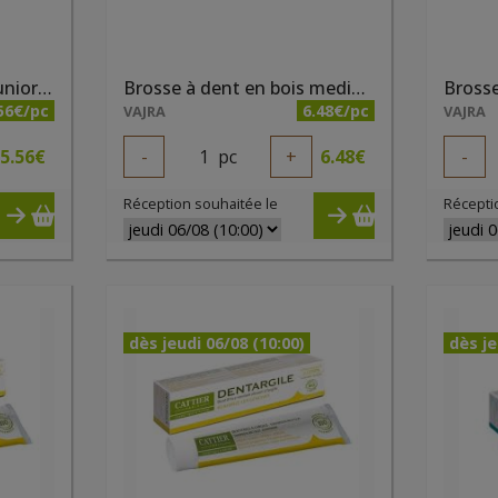
Brosse à dent en bois juniors 7-10 ans
Brosse à dent en bois medium
Brosse
56€/pc
6.48€/pc
VAJRA
VAJRA
5.56
€
-
1
pc
+
6.48
€
-
Réception souhaitée le
Récepti
dès jeudi 06/08 (10:00)
dès je