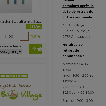
pendant 2
semaines après la
date de retrait de
votre commande.
Brosse à dent adulte medium Bioseptyl
Au Bio Village
4.01€/pc
Rue de Tournai, 97
1
pc
+
4.01
€
7972 Quevaucamps
Horaires de
on souhaitée le
retrait de
commande :
Mercredi : 14:00-
18:00
Jeudi : 9:30-12:30 et
udi 06/08 (10:00)
14:00-18:00
Vendredi : 9:00-
12:30 et 14:00-19:00
Samedi : 9:00-13:00