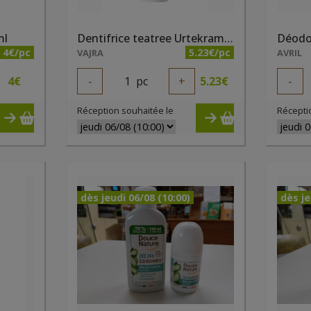
ml
Dentifrice teatree Urtekram 75 ml
Déodor
4€/pc
5.23€/pc
VAJRA
AVRIL
4
€
-
1
pc
+
5.23
€
-
Réception souhaitée le
Récepti
dès jeudi 06/08 (10:00)
dès je