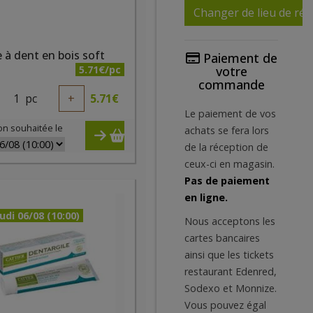
Changer de lieu de réc
 à dent en bois soft
Paiement de
5.71€/pc
votre
commande
1
pc
+
5.71
€
Le paiement de vos
on souhaitée le
achats se fera lors
de la réception de
ceux-ci en magasin.
Pas de paiement
en ligne.
udi 06/08 (10:00)
Nous acceptons les
cartes bancaires
ainsi que les tickets
restaurant Edenred,
Sodexo et Monnize.
Vous pouvez égal