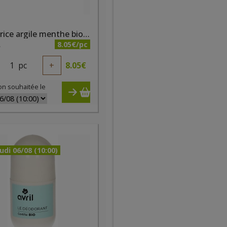
Dentifrice argile menthe bio 75ml Cattier
8.05€/pc
A
1
pc
+
8.05
€
on souhaitée le
udi 06/08 (10:00)