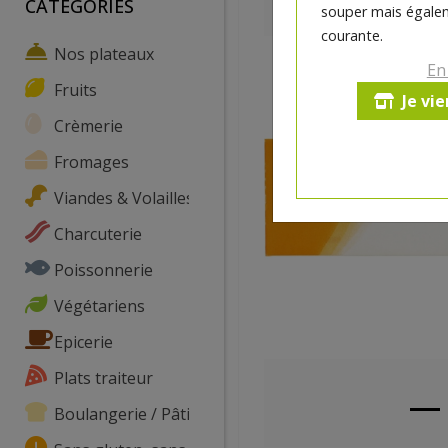
CATEGORIES
souper mais égalem
courante.
Nos plateaux
En
Fruits
Je vi
Crèmerie
Fromages
Viandes & Volailles
Charcuterie
Poissonnerie
Végétariens
Epicerie
Plats traiteur
Boulangerie / Pâtisserie