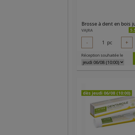
5.
VAJRA
-
1
pc
+
Réception souhaitée le
dès jeudi 06/08 (10:00)