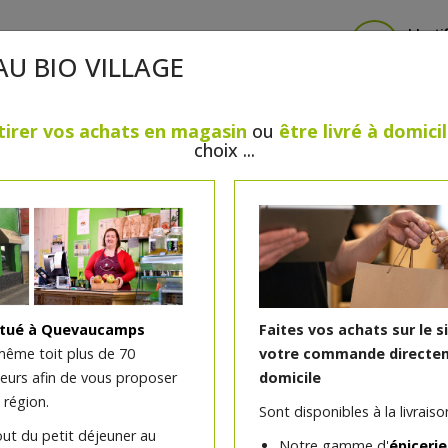
Identi
AU BIO VILLAGE
tirer vos achats en magasin
ou
être livré à domici
choix ...
CRÈMERIE
FROMAGES
VIANDES & VOLAILLES
BOULANGERIE / PÂTISSERIE
SANS GLUTEN, SANS LAC
PS
BEAUTÉ
HUILES ESSENTIELLES
MAISON
itué à Quevaucamps
Faites vos achats sur le s
même toit plus de 70
votre commande directem
teurs afin de vous proposer
domicile
Dentifrice salin Weleda 
 région.
Sont disponibles à la livraison
out du petit déjeuner au
Notre gamme d'
épicerie