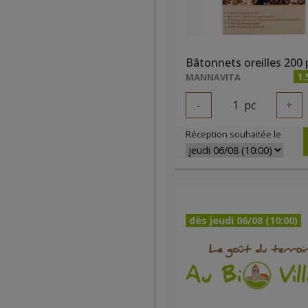
1.
MANNAVITA
-
1
pc
+
Réception souhaitée le
dès jeudi 06/08 (10:00)