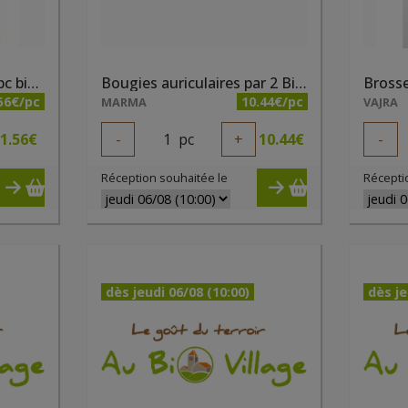
Bâtonnets oreilles 200 pc bio Bel Nature
Bougies auriculaires par 2 Biosun
56€/pc
10.44€/pc
MARMA
VAJRA
1.56
€
-
1
pc
+
10.44
€
-
Réception souhaitée le
Récepti
dès jeudi 06/08 (10:00)
dès je