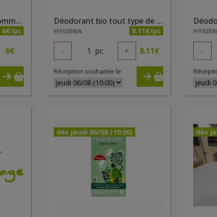
Déodorant bio spray Homme 150ml Avril
Déodorant bio tout type de peaux à l'aloe vera 50ml Douce Nature
6€/pc
8.11€/pc
HYGIENA
HYGIE
6
€
-
1
pc
+
8.11
€
-
Réception souhaitée le
Récepti
dès jeudi 06/08 (10:00)
dès je