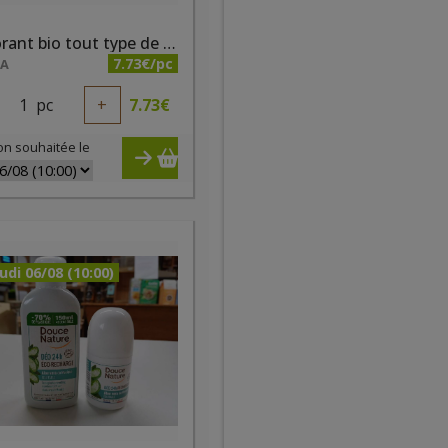
Déodorant bio tout type de peaux à la menthe 50ml Douce Nature
7.73€/pc
NA
1
pc
+
7.73
€
on souhaitée le
udi 06/08 (10:00)