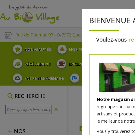
BIENVENUE 
Rue de Tournai, 97 - B-7972 Quevaucamps
Voulez-vous
re
NOUVEAUTÉS
NOS PLATEAUX
FRUITS
VÉGÉTARIENS
EPICERIE
PLATS TRAITEUR
ENTRETIEN/MÉNAGE
SOINS ET HYGIÈNE DU COR
RECHERCHE
Notre magasin s
regroupe sous un 
artisans et produc
le meilleur de notre
dès jeudi 06/08 (10:00)
NOS
Vous y trouverez t