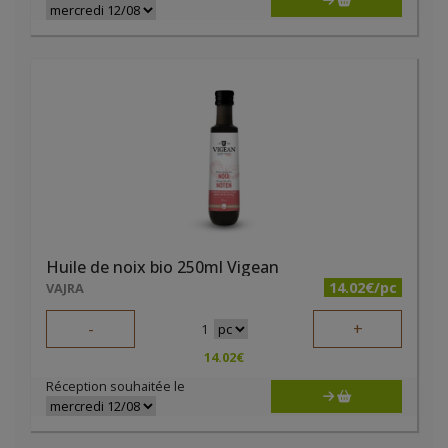
Huile de noix bio 250ml Vigean
14.02€/pc
VAJRA
-
+
1
14.02
€
Réception souhaitée le