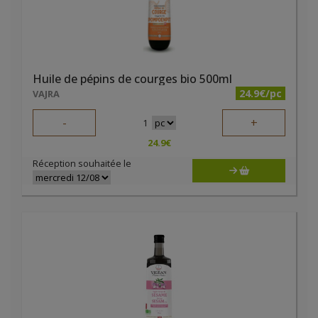
Huile de pépins de courges bio 500ml
24.9€/pc
VAJRA
-
+
1
24.9
€
Réception souhaitée le