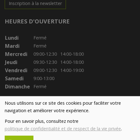
Inscription à la newsletter
HEURES D'OUVERTURE
Lundi
Fermé
Mardi
Fermé
Mercredi
09:00-12:30
14:00-18:00
Jeudi
09:30-12:30
14:00-18:00
Vendredi
09:00-12:30
14:00-19:00
Samedi
9:00-13:00
Dimanche
Fermé
Nous utilisons sur ce site des cookies pour faciliter votre
navigation et améliorer votre expérience.
Pour en savoir plus, consultez notre
politique de confidentialité et de respect de la vie privée
.