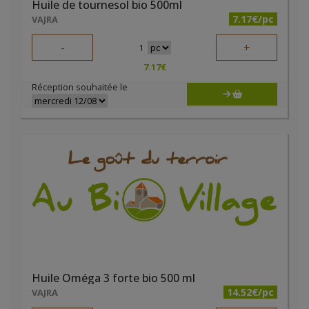
Huile de tournesol bio 500ml
7.17€/pc
VAJRA
-
+
1
7.17
€
Réception souhaitée le
Huile Oméga 3 forte bio 500 ml
14.52€/pc
VAJRA