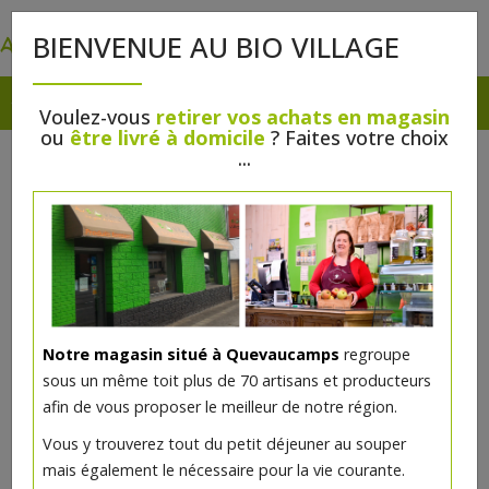
0
BIENVENUE AU BIO VILLAGE
Voulez-vous
retirer vos achats en magasin
ou
être livré à domicile
? Faites votre choix
...
Notre magasin situé à Quevaucamps
regroupe
sous un même toit plus de 70 artisans et producteurs
afin de vous proposer le meilleur de notre région.
Huile d'olive bio Kalamata 75cl
Vous y trouverez tout du petit déjeuner au souper
mais également le nécessaire pour la vie courante.
18.1€/pc