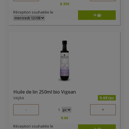
8.35
€
Réception souhaitée le
Huile de lin 250ml bio Vigean
9.6€/pc
VAJRA
-
+
1
9.6
€
Réception souhaitée le