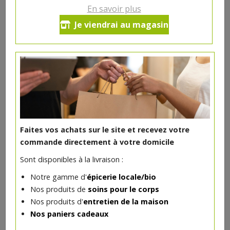
En savoir plus
Ce produit est indisponible pour le moment.
Je viendrai au magasin
DANS LA MÊME CATÉGORIE ...
Faites vos achats sur le site et recevez votre
commande directement à votre domicile
Sont disponibles à la livraison :
Notre gamme d'
épicerie locale/bio
Nos produits de
soins pour le corps
Nos produits d'
entretien de la maison
Nos paniers cadeaux
Huile caméline bio 250ml
10.62€/pc
VAJRA