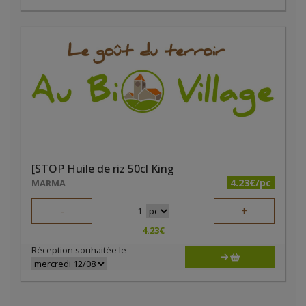
[STOP Huile de riz 50cl King
4.23€/pc
MARMA
-
+
1
4.23
€
Réception souhaitée le