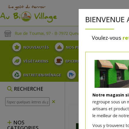
BIENVENUE 
Rue de Tournai, 97 - B-7972 Quevaucamps
Voulez-vous
re
NOUVEAUTÉS
NOS PLATEAUX
FRUITS
VÉGÉTARIENS
EPICERIE
PLATS TRAITEUR
ENTRETIEN/MÉNAGE
SOINS ET HYGIÈNE DU COR
RECHERCHE
Notre magasin s
regroupe sous un 
artisans et produc
le meilleur de notre
NOS
Vous y trouverez t
CATEGORIES