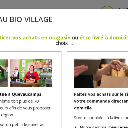
Identi
AU BIO VILLAGE
tirer vos achats en magasin
ou
être livré à domici
choix ...
CRÈMERIE
FROMAGES
VIANDES & VOLAILLES
BOULANGERIE / PÂTISSERIE
SANS GLUTEN, SANS LAC
PS
BEAUTÉ
HUILES ESSENTIELLES
MAISON
itué à Quevaucamps
Faites vos achats sur le s
même toit plus de 70
votre commande directem
teurs afin de vous proposer
domicile
Lait cru 1 litre Ferme Va
 région.
Sont disponibles à la livraison
out du petit déjeuner au
Notre gamme d'
épicerie