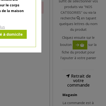
suffit de sélectionner vos
our le corps
produits via "NOS
ctuellement
n de la maison
CATEGORIES" ou via la
recherche
en tapant
quelques lettres du nom
lus
du produit
ré à domicile
Cliquez ensuite sur le
bouton
sur la
fiche du produit pour
l'ajouter à votre panier
Retrait de
votre
commande
Magasin
La commande est à