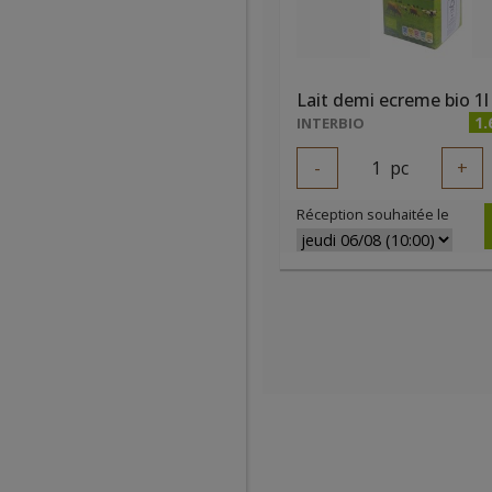
1.
INTERBIO
-
1
pc
+
Réception souhaitée le