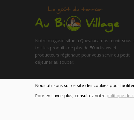
Notre magasin situé à Quevaucamps réunit sous 
toit les produits de plus de 50 artisans et
producteurs régionaux pour vous servir du petit
déjeuner au souper.
Qui sommes nous ?
Nous utilisons sur ce site des cookies pour facilit
Pour en savoir plus, consultez notre
politique de c
Le blog
Contact