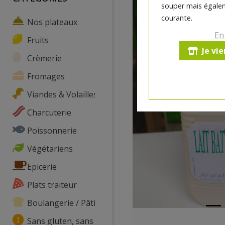
souper mais égalem
courante.
Nos plateaux
En
Fruits
Je vi
Crèmerie
Fromages
Viandes & Volailles
Charcuterie
Poissonnerie
Végétariens
Epicerie
Plats traiteur
Boulangerie / Pâtisserie
Sans gluten, sans lactose, ...