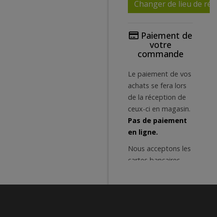
Changer de lieu de réc
Paiement de
votre
commande
Le paiement de vos
achats se fera lors
de la réception de
ceux-ci en magasin.
Pas de paiement
en ligne.
Nous acceptons les
cartes bancaires
ainsi que les tickets
restaurant Edenred,
Sodexo et Monnize.
Vous pouvez égal