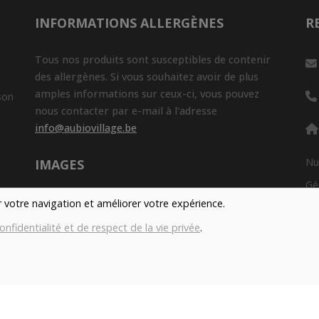
INFORMATIONS ALLERGÈNES
R
Tous nos produits sont susceptibles de contenir
des allergènes. Si vous souhaitez avoir de plus
amples informations sur ceux-ci, vous pouvez
son
nous contacter par e-mail à l'adresse
info@aubiovillage.be
Nu
IMAGES
Gé
Les images présentées pour illuster les produits
er votre navigation et améliorer votre expérience.
Co
en vente sur ce site ne sont pas contractuelles.
onfidentialité et de respect de la vie privée
.
con
TAGS
Local
Durable
Fermier
Magasin