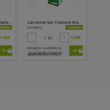
Lait demi ecreme bio 1l laiterie Ardennes
Lait entier bio 1l laiterie Ardennes
63€/pc
1.84€/pc
INTERBIO
1.63
€
-
1
pc
+
1.84
€
Réception souhaitée le