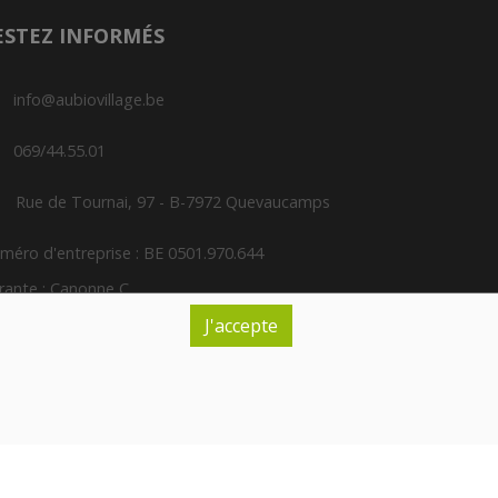
ESTEZ INFORMÉS
info@aubiovillage.be
069/44.55.01
Rue de Tournai, 97 - B-7972 Quevaucamps
méro d'entreprise : BE 0501.970.644
rante : Canonne C.
J'accepte
nditions générales de vente, politique de
fidentialité et de respect de la vie privée
Inscription à la newsletter