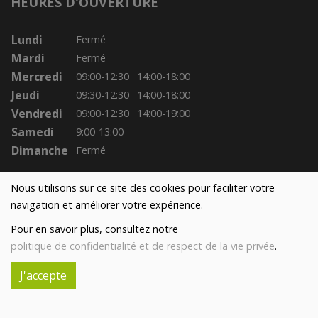
HEURES D'OUVERTURE
Lundi
Fermé
Mardi
Fermé
Mercredi
09:00-12:30
14:00-18:00
Jeudi
09:30-12:30
14:00-18:00
Vendredi
09:00-12:30
14:00-19:00
Samedi
9:00-13:00
Dimanche
Fermé
Nous utilisons sur ce site des cookies pour faciliter votre
navigation et améliorer votre expérience.
Pour en savoir plus, consultez notre
politique de confidentialité et de respect de la vie privée
.
J'accepte
Réalisé avec
par
MonSiteAMoi