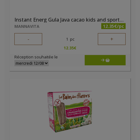
Instant Energ Gula Java cacao kids and sportsbio 230g
12.35€/pc
MANNAVITA
-
+
1
pc
12.35
€
Réception souhaitée le