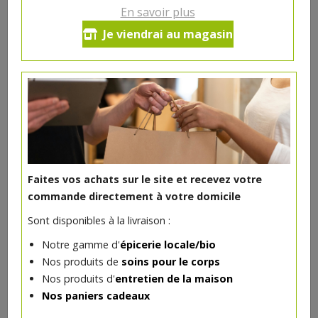
En savoir plus
Pain des fleurs sarrasin bio 150g
Je viendrai au magasin
3.77€/pc
-
+
1
pc
3.77
€
Réception souhaitée le
Faites vos achats sur le site et recevez votre
commande directement à votre domicile
DANS LA MÊME CATÉGORIE ...
Sont disponibles à la livraison :
Notre gamme d'
épicerie locale/bio
Nos produits de
soins pour le corps
Nos produits d'
entretien de la maison
Nos paniers cadeaux