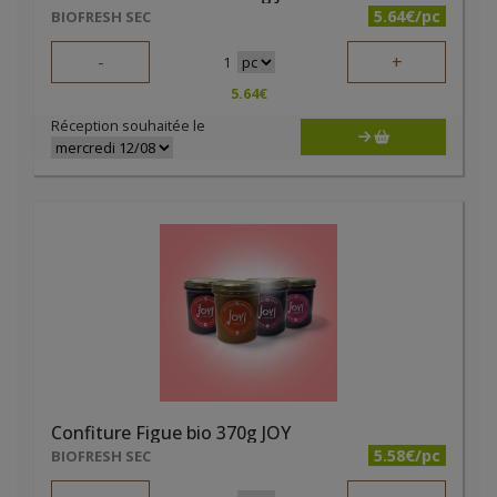
5.64€/pc
BIOFRESH SEC
-
+
1
5.64
€
Réception souhaitée le
Confiture Figue bio 370g JOY
5.58€/pc
BIOFRESH SEC