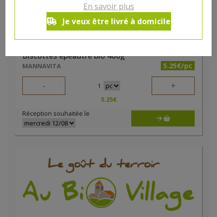
En savoir plus
Je veux être livré à domicile
Biscottes épeautre bio 400g
5.25€/pc
MANNAVITA
-
+
1
5.25
€
Réception souhaitée le