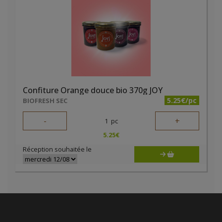
Confiture Orange douce bio 370g JOY
5.25€/pc
BIOFRESH SEC
-
+
1
pc
5.25
€
Réception souhaitée le