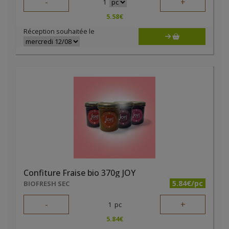
-
+
1
5.58
€
Réception souhaitée le
Confiture Fraise bio 370g JOY
5.84€/pc
BIOFRESH SEC
-
+
1
pc
5.84
€