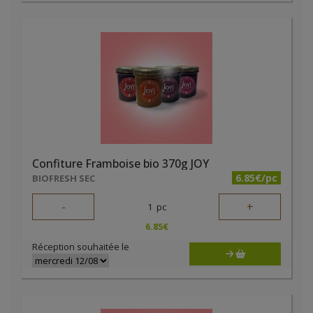
Confiture Framboise bio 370g JOY
6.85€/pc
BIOFRESH SEC
-
+
1
pc
6.85
€
Réception souhaitée le