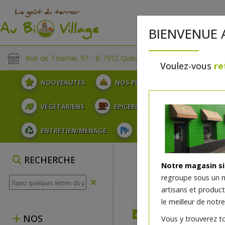
BIENVENUE 
Rue de Tournai, 97 - B-7972 Quevaucamps
Voulez-vous
re
NOUVEAUTÉS
NOS PLATEAUX
FRUITS
VÉGÉTARIENS
EPICERIE
PLATS TRAITEUR
ENTRETIEN/MÉNAGE
SOINS ET HYGIÈNE DU COR
RECHERCHE
Notre magasin s
regroupe sous un 
artisans et produc
le meilleur de notre
dès mercredi 12/08
NOS
Vous y trouverez t