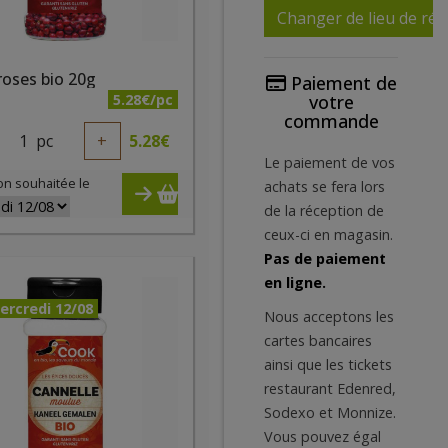
Changer de lieu de réc
roses bio 20g
Paiement de
5.28€/pc
votre
commande
1
pc
+
5.28
€
Le paiement de vos
on souhaitée le
achats se fera lors
de la réception de
ceux-ci en magasin.
Pas de paiement
en ligne.
ercredi 12/08
Nous acceptons les
cartes bancaires
ainsi que les tickets
restaurant Edenred,
Sodexo et Monnize.
Vous pouvez égal