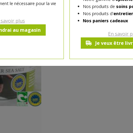
ent le nécessaire pour la vie
Nos produits de
soins p
-
1
pc
+
Nos produits d'
entretie
Réception souhaitée le
 savoir plus
Nos paniers cadeaux
endrai au magasin
En savoir p
Je veux être liv