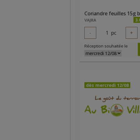
Coriandre feuilles 15g b
3.
VAJRA
-
1
pc
+
Réception souhaitée le
dès mercredi 12/08