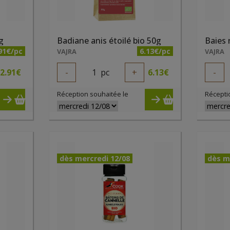
g
Badiane anis étoilé bio 50g
Baies 
91€/pc
6.13€/pc
VAJRA
VAJRA
2.91
€
-
1
pc
+
6.13
€
-
Réception souhaitée le
Récepti
dès mercredi 12/08
dès m