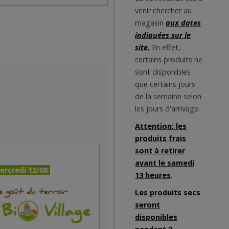
venir chercher au
magasin
aux dates
indiquées sur le
site.
En effet,
certains produits ne
sont disponibles
que certains jours
de la semaine selon
les jours d'arrivage.
Attention: les
produits frais
sont à retirer
avant le samedi
ercredi 12/08
13 heures
.
Les produits secs
seront
disponibles