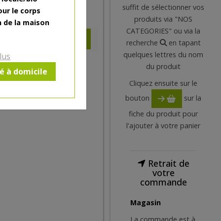
suffit de sélectionner vos
our le corps
6.66
€
produits via "NOS
n de la maison
CATEGORIES" ou via la
recherche
en tapant
quelques lettres du nom
lus
du produit
ré à domicile
Cliquez ensuite sur le
bouton
sur la
fiche du produit pour
l'ajouter à votre panier
Retrait de
votre
commande
Magasin
La commande est à