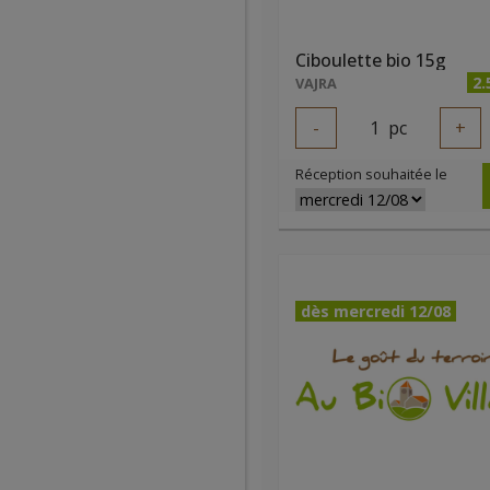
Ciboulette bio 15g
2.
VAJRA
-
1
pc
+
Réception souhaitée le
dès mercredi 12/08