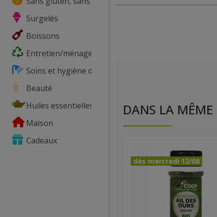
Sans gluten, sans lactose, ...
Surgelés
Boissons
Entretien/ménage
Soins et hygiène du corps
Beauté
Huiles essentielles
DANS LA MÊME 
Maison
Cadeaux
dès mercredi 12/08