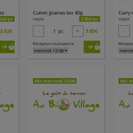
io
Cumin graines bio 40g
Curry
02€/pc
3.85€/pc
VAJRA
VAJRA
3.02
€
-
1
pc
+
3.85
€
-
Réception souhaitée le
Récepti
dès mercredi 12/08
dès m