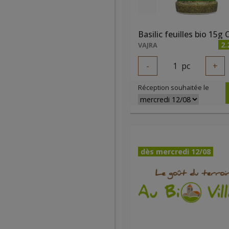
Basilic feuilles bio 15g
2.
VAJRA
-
1
pc
+
Réception souhaitée le
dès mercredi 12/08