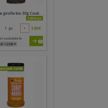
e girofle bio 30g Cook
3.85€/pc
1
pc
+
3.85
€
on souhaitée le
ercredi 12/08