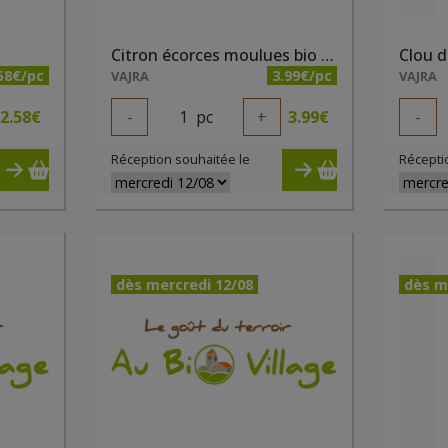
Citron écorces moulues bio 32g
Clou d
58€/pc
3.99€/pc
VAJRA
VAJRA
2.58
€
-
1
pc
+
3.99
€
-
Réception souhaitée le
Récepti
dès mercredi 12/08
dès m