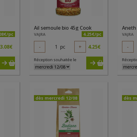
Ail semoule bio 45g Cook
Aneth 
08€/pc
4.25€/pc
VAJRA
VAJRA
3.08
€
-
1
pc
+
4.25
€
-
Réception souhaitée le
Récepti
dès mercredi 12/08
dès m