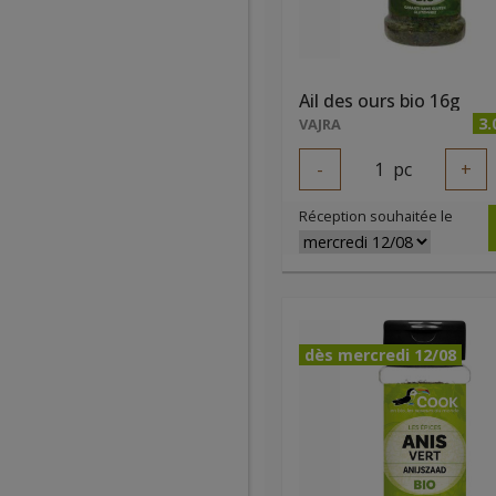
Ail des ours bio 16g
3.
VAJRA
-
1
pc
+
Réception souhaitée le
dès mercredi 12/08