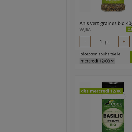
Anis vert graines bio 40
2.
VAJRA
-
1
pc
+
Réception souhaitée le
dès mercredi 12/08