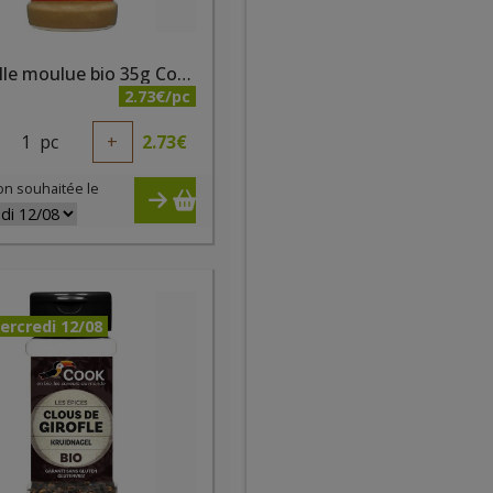
Cannelle moulue bio 35g Cook
2.73€/pc
1
pc
+
2.73
€
on souhaitée le
ercredi 12/08