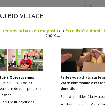
Identi
AU BIO VILLAGE
tirer vos achats en magasin
ou
être livré à domici
choix ...
CRÈMERIE
FROMAGES
VIANDES & VOLAILLES
BOULANGERIE / PÂTISSERIE
SANS GLUTEN, SANS LAC
PS
BEAUTÉ
HUILES ESSENTIELLES
MAISON
itué à Quevaucamps
Faites vos achats sur le s
même toit plus de 70
votre commande directem
teurs afin de vous proposer
domicile
Fleur de sel Guérande 1
 région.
Sont disponibles à la livraison
out du petit déjeuner au
Notre gamme d'
épicerie