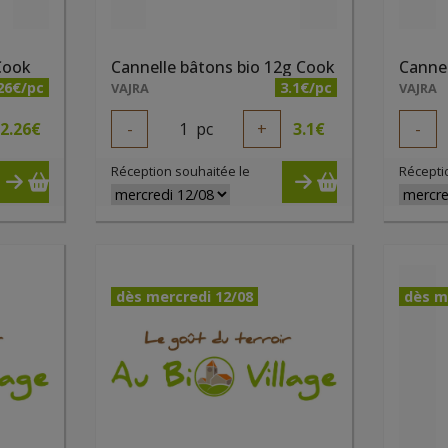
 Cook
Cannelle bâtons bio 12g Cook
26€/pc
3.1€/pc
VAJRA
VAJRA
2.26
€
-
1
pc
+
3.1
€
-
Réception souhaitée le
Récepti
dès mercredi 12/08
dès m