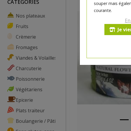
CATEGORIES
souper mais égalem
courante.
Nos plateaux
En
Fruits
Je vi
Crèmerie
Fromages
Viandes & Volailles
Charcuterie
Poissonnerie
Végétariens
Epicerie
Plats traiteur
Boulangerie / Pâtisserie