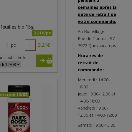
pendant 2
semaines après la
date de retrait de
votre commande.
feuilles bio 15g
Au Bio Village
3.21€/pc
Rue de Tournai, 97
1
pc
+
3.21
€
7972 Quevaucamps
Horaires de
on souhaitée le
retrait de
commande :
Mercredi : 14:00-
18:00
Jeudi : 9:30-12:30 et
ercredi 12/08
14:00-18:00
Vendredi : 9:00-
12:30 et 14:00-19:00
Samedi : 9:00-13:00