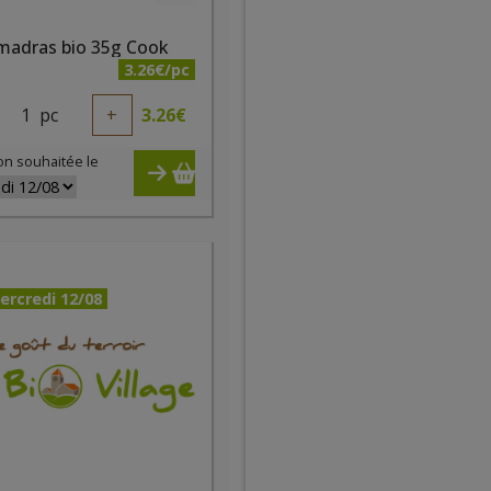
 madras bio 35g Cook
3.26€/pc
1
pc
+
3.26
€
on souhaitée le
ercredi 12/08