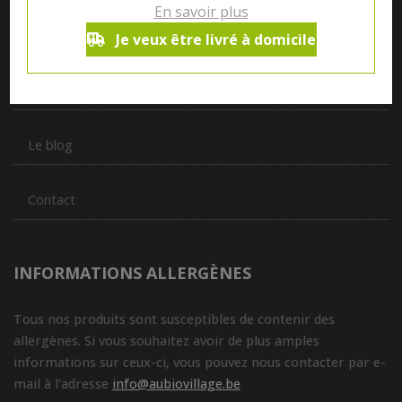
En savoir plus
produits de plus de 50 artisans et producteurs régionaux pour
vous servir du petit déjeuner au souper.
Je veux être livré à domicile
Qui sommes nous ?
Le blog
Contact
INFORMATIONS ALLERGÈNES
Tous nos produits sont susceptibles de contenir des
allergènes. Si vous souhaitez avoir de plus amples
informations sur ceux-ci, vous pouvez nous contacter par e-
mail à l'adresse
info@aubiovillage.be