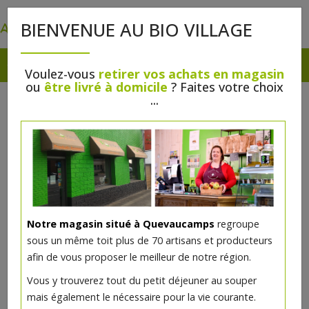
0
BIENVENUE AU BIO VILLAGE
Voulez-vous
retirer vos achats en magasin
ou
être livré à domicile
? Faites votre choix
...
Notre magasin situé à Quevaucamps
regroupe
sous un même toit plus de 70 artisans et producteurs
afin de vous proposer le meilleur de notre région.
Cuisses canard x 2pc
Vous y trouverez tout du petit déjeuner au souper
mais également le nécessaire pour la vie courante.
17.37€/kg